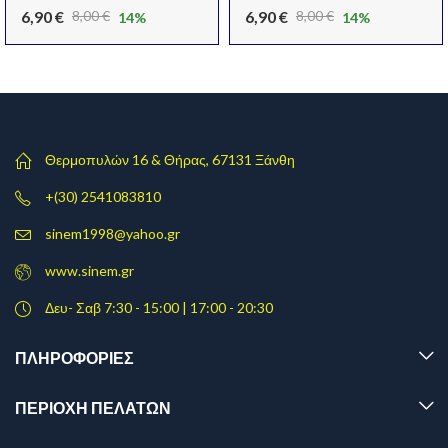
6,90
€
6,90
€
8,00
€
8,00
€
14
%
14
%
Original
Η
Original
Η
price
τρέχουσα
price
τρέχουσα
was:
τιμή
was:
τιμή
8,00 €.
είναι:
8,00 €.
είναι:
6,90 €.
6,90 €.
Θερμοπυλών 16 & Θήρας, 67131 Ξάνθη
+(30) 2541083810
sinem1998@yahoo.gr
www.sinem.gr
Δευ- Σαβ 7:30 - 15:00 | 17:00 - 20:30
ΠΛΗΡΟΦΟΡΊΕΣ
ΠΕΡΙΟΧΗ ΠΕΛΑΤΩΝ