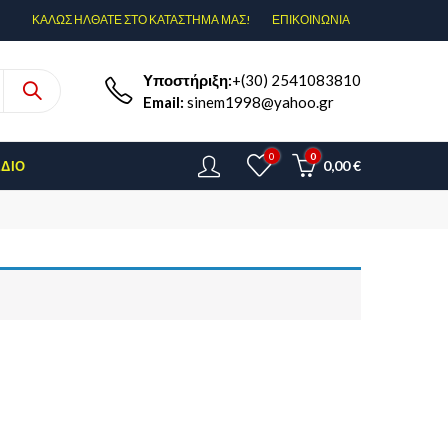
ΚΑΛΩΣ ΗΛΘΑΤΕ ΣΤΟ ΚΑΤΑΣΤΗΜΑ ΜΑΣ!
ΕΠΙΚΟΙΝΩΝΊΑ
Υποστήριξη:
+(30) 2541083810
Email:
sinem1998@yahoo.gr
0
0
0,00
€
ΈΔΙΟ