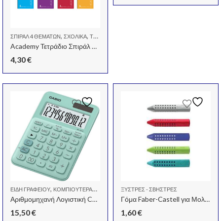
,
,
ΣΠΙΡΑΛ 4 ΘΕΜΑΤΩΝ
ΣΧΟΛΙΚΆ
ΤΕΤΡΆΔΙΑ
Academy Τετράδιο Σπιράλ A4 4 θεμάτων
4,30
€
,
,
ΕΊΔΗ ΓΡΑΦΕΊΟΥ
ΚΟΜΠΙΟΥΤΕΡΆΚΙΑ-ΑΡΙΘΜΟΜΗΧΑΝΈΣ
ΞΎΣΤΡΕΣ - ΣΒΉΣΤΡΕΣ
ΜΗΧΑΝΈΣ ΓΡΑΦΕΊΟΥ-ΑΝΑ
Αριθμομηχανή Λογιστική Casio MS-20UC 12 Ψηφίων
Γόμα Faber-Castell για Μολύβι Grip Τριγωνική (Διάφορα Χρώματα)
15,50
€
1,60
€