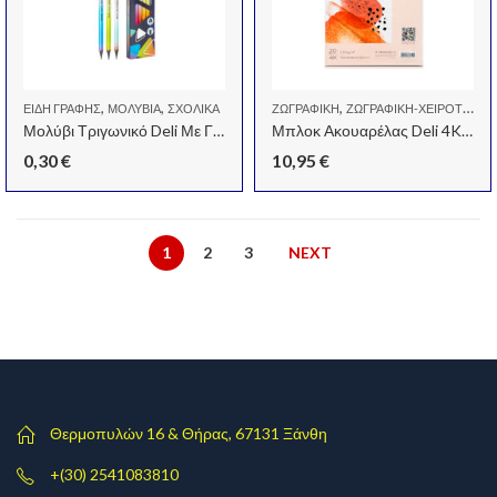
,
,
,
ΕΊΔΗ ΓΡΑΦΉΣ
ΜΟΛΎΒΙΑ
ΣΧΟΛΙΚΆ
ΖΩΓΡΑΦΙΚΉ
ΖΩΓΡΑΦΙΚΉ-ΧΕΙΡΟΤΕΧΝΊΑ-ΣΧΈΔΙΟ
Μολύβι Τριγωνικό Deli Με Γόμα Hb Enovation Πολύχρωμο
Μπλοκ Ακουαρέλας Deli 4K (380x530mm) 20 Φύλλα
0,30
€
10,95
€
1
2
3
NEXT
Θερμοπυλών 16 & Θήρας, 67131 Ξάνθη
+(30) 2541083810