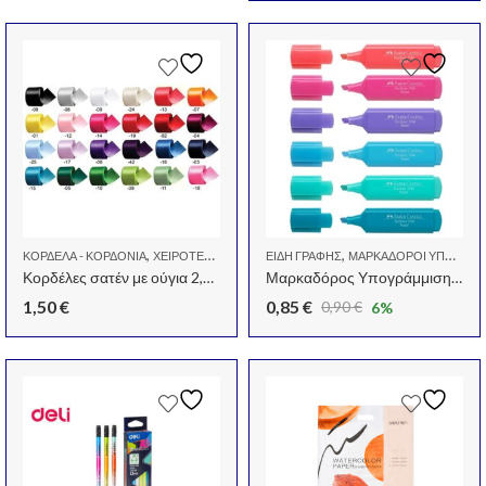
,
,
ΚΟΡΔΈΛΑ - ΚΟΡΔΌΝΙΑ
ΧΕΙΡΟΤΕΧΝΊΑ-HOBBY
ΕΊΔΗ ΓΡΑΦΉΣ
ΜΑΡΚΑΔΌΡΟΙ ΥΠΟΓΡΆΜΙΣΗΣ
Κορδέλες σατέν με ούγια 2,5εκ. x 22μ.
Μαρκαδόρος Υπογράμμισης Faber-Castell Textliner 46 5mm Πράσινος
1,50
€
0,85
€
0,90
€
6
%
Original
Η
price
τρέχουσα
was:
τιμή
0,90 €.
είναι:
0,85 €.