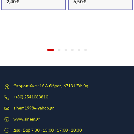
2,40
€
6,50
€
Θερμοπυλών 16 & Θήρας, 67131 Ξάνθη
+(30) 2541083810
sinem1998@yahoo.gr
www.sinem.gr
Δευ- Σαβ 7:30 - 15:00 | 17:00 - 20:30