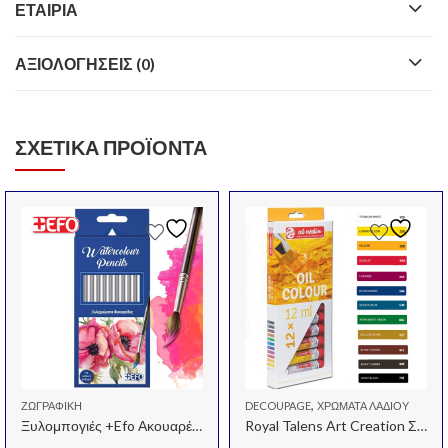
ΕΤΑΙΡΊΑ
ΑΞΙΟΛΟΓΉΣΕΙΣ (0)
ΣΧΕΤΙΚΆ ΠΡΟΪΌΝΤΑ
,
ΖΩΓΡΑΦΙΚΉ
DECOUPAGE
ΧΡΏΜΑΤΑ ΛΑΔΙΟΎ
Ξυλομπογιές +Efo Ακουαρέλας 12 χρώματα
Royal Talens Art Creation Σετ 12 Χρωμάτων Λαδιού Των 12ml