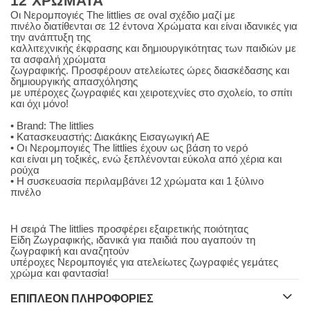
12 ΧΡΩΜΑΤΑ
Οι Νερομπογιές The littlies σε oval σχέδιο μαζί με
πινέλο διατίθενται σε 12 έντονα Χρώματα και είναι ιδανικές για
την ανάπτυξη της
καλλιτεχνικής έκφρασης και δημιουργικότητας των παιδιών με
τα ασφαλή χρώματα
ζωγραφικής. Προσφέρουν ατελείωτες ώρες διασκέδασης και
δημιουργικής απασχόλησης
με υπέροχες ζωγραφιές και χειροτεχνίες στο σχολείο, το σπίτι
και όχι μόνο!
• Brand: The littlies
• Κατασκευαστής: Διακάκης Εισαγωγική ΑΕ
• Οι Νερομπογιές The littlies έχουν ως βάση το νερό
και είναι μη τοξικές, ενώ ξεπλένονται εύκολα από χέρια και
ρούχα
• Η συσκευασία περιλαμβάνει 12 χρώματα και 1 ξύλινο
πινέλο
Η σειρά The littlies προσφέρει εξαιρετικής ποιότητας
Είδη Ζωγραφικής, ιδανικά για παιδιά που αγαπούν τη
ζωγραφική και αναζητούν
υπέροχες Νερομπογιές για ατελείωτες ζωγραφιές γεμάτες
χρώμα και φαντασία!
ΕΠΙΠΛΈΟΝ ΠΛΗΡΟΦΟΡΊΕΣ