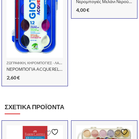
Νερομπογιές Μελάνι Νερού 801 Gold 30ml
4,00
€
,
ΖΩΓΡΑΦΙΚΉ
ΚΗΡΟΜΠΟΓΙΈΣ - ΛΑΔΟΠΑΣΤΈΛ
ΝΕΡΟΜΠΟΓΙΑ ACQUERELLI 12 ΧΡΩΜΑΤΑ
2,60
€
ΣΧΕΤΙΚΆ ΠΡΟΪΌΝΤΑ