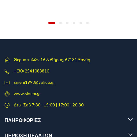
Θερμοπυλών 16 & Θήρας, 67131 Ξάνθη
+(30) 2541083810
sinem1998@yahoo.gr
www.sinem.gr
Δευ- Σαβ 7:30 - 15:00 | 17:00 - 20:30
ΠΛΗΡΟΦΟΡΊΕΣ
ΠΕΡΙΟΧΗ ΠΕΛΑΤΩΝ