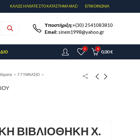
ΚΑΛΩΣ ΗΛΘΑΤΕ ΣΤΟ ΚΑΤΑΣΤΗΜΑ ΜΑΣ!
ΕΠΙΚΟΙΝΩΝΊΑ
Υποστήριξη:
+(30) 2541083810
Email:
sinem1998@yahoo.gr
0
0
0,00
€
ΈΔΙΟ
θήματα
Γ ΓΥΜΝΑΣΙΟ
ΙΟΥ
Η ΒΙΒΛΙΟΘΗΚΗ Χ.