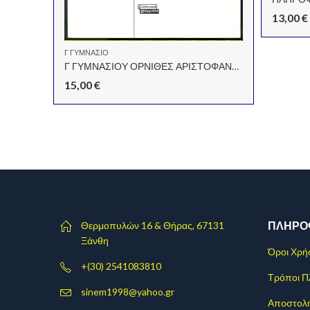
13,00
€
ΝΑΣΙΟΥ
Γ ΓΥΜΝΑΣΙΟ
Γ ΓΥΜΝΑΣΙΟΥ ΟΡΝΙΘΕΣ ΑΡΙΣΤΟΦΑΝΗ ΚΕΚΚΟΥ ΕΛΛΗΝΙΚΑ ΓΡΑΜΜΑΤΑ
15,00
€
ΠΛΗΡΟ
Θερμοπυλών 16 & Θήρας, 67131
Ξάνθη
Όροι Χρή
+(30) 2541083810
Τρόποι 
sinem1998@yahoo.gr
Αποστολ