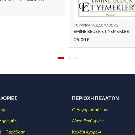
ΤΟΥΡΚΙΚΆ ΓΛΩΣΣΟΜΆΘΕΙΑΣ
EMİNE BEDER ET YEMEKLERİ
25,00
€
ΦΟΡΊΕΣ
ΠΕΡΙΟΧΗ ΠΕΛΑΤΩΝ
σης
O Λογαριασμός μου
Πληρωμής
Λίστα Επιθυμιών
ή – Παράδοση
Καλάθι Αγορών