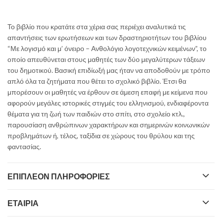
Το βιβλίο που κρατάτε στα χέρια σας περιέχει αναλυτικά τις
απαντήσεις των ερωτήσεων και των δραστηριοτήτων του βιβλίου
“Με λογισμό και μ’ όνειρο – Ανθολόγιο λογοτεχνικών κειμένων”, το
οποίο απευθύνεται στους μαθητές των δύο μεγαλύτερων τάξεων
του δημοτικού. Βασική επιδίωξή μας ήταν να αποδοθούν με τρόπο
απλό όλα τα ζητήματα που θέτει το σχολικό βιβλίο. Έτσι θα
μπορέσουν οι μαθητές να έρθουν σε άμεση επαφή με κείμενα που
αφορούν μεγάλες ιστορικές στιγμές του ελληνισμού, ενδιαφέροντα
θέματα για τη ζωή των παιδιών στο σπίτι, στο σχολείο κτλ.,
παρουσίαση ανθρώπινων χαρακτήρων και σημερινών κοινωνικών
προβλημάτων ή, τέλος, ταξίδια σε χώρους του θρύλου και της
φαντασίας.
ΕΠΙΠΛΈΟΝ ΠΛΗΡΟΦΟΡΊΕΣ
ΕΤΑΙΡΊΑ