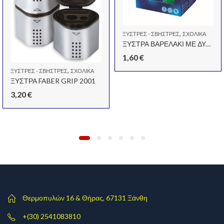
,
ΞΎΣΤΡΕΣ - ΣΒΉΣΤΡΕΣ
ΣΧΟΛΙΚΆ
ΞΥΣΤΡΑ ΒΑΡΕΛΑΚΙ ΜΕ ΔΥΟ ΤΡΥΠΕΣ
1,60
€
,
ΞΎΣΤΡΕΣ - ΣΒΉΣΤΡΕΣ
ΣΧΟΛΙΚΆ
ΞΥΣΤΡΑ FABER GRIP 2001
3,20
€
Θερμοπυλών 16 & Θήρας, 67131 Ξάνθη
+(30) 2541083810