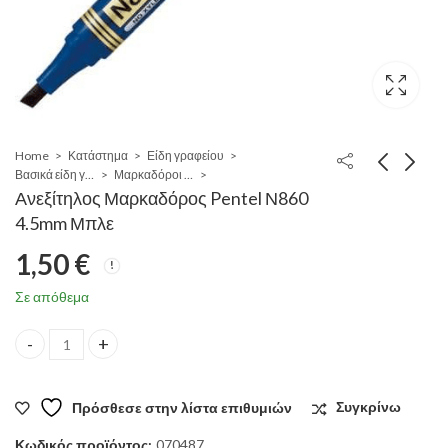
Home
Κατάστημα
Είδη γραφείου
Βασικά είδη γραφείου
Μαρκαδόροι ανεξίτηλοι
Ανεξίτηλος Μαρκαδόρος Pentel Ν860
4.5mm Μπλε
1,50
€
Σε απόθεμα
Ανεξίτηλος Μαρκαδόρος Pentel Ν860 4.5mm Μπλε quantity
Πρόσθεσε στην λίστα επιθυμιών
Συγκρίνω
Κωδικός προϊόντος:
070487