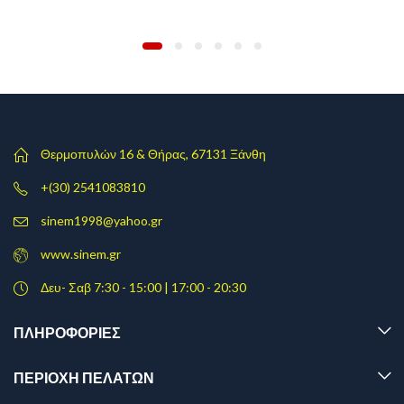
Θερμοπυλών 16 & Θήρας, 67131 Ξάνθη
+(30) 2541083810
sinem1998@yahoo.gr
www.sinem.gr
Δευ- Σαβ 7:30 - 15:00 | 17:00 - 20:30
ΠΛΗΡΟΦΟΡΊΕΣ
ΠΕΡΙΟΧΗ ΠΕΛΑΤΩΝ