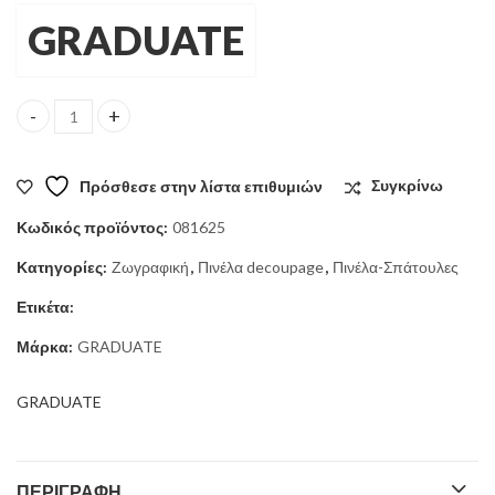
GRADUATE
DALER-ROWNEY ΠΙΝΕΛΟ ΣΥΝΘΕΤΙΚΟ Νο1 RIGGER quantity
Πρόσθεσε στην λίστα επιθυμιών
Συγκρίνω
Κωδικός προϊόντος:
081625
Κατηγορίες:
Ζωγραφική
,
Πινέλα decoupage
,
Πινέλα-Σπάτουλες
Ετικέτα:
Μάρκα:
GRADUATE
GRADUATE
ΠΕΡΙΓΡΑΦΉ