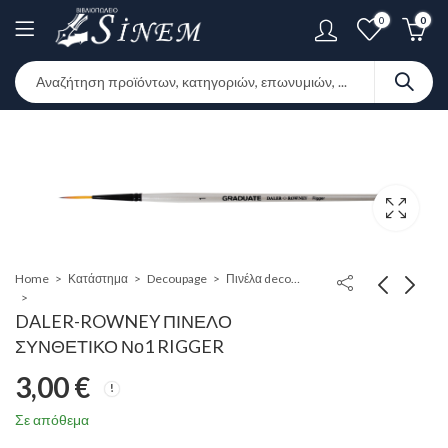
0
0
Home
Κατάστημα
Decoupage
Πινέλα decoupage
DALER-ROWNEY ΠΙΝΕΛΟ
ΣΥΝΘΕΤΙΚΟ Νο1 RIGGER
3,00
€
Σε απόθεμα