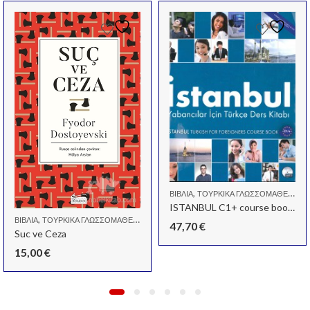
,
ΒΙΒΛΊΑ
ΤΟΥΡΚΙΚΆ ΓΛΩΣΣΟΜΆΘΕΙΑΣ
ISTANBUL C1+ course book + work book +2 cd
,
ΒΙΒΛΊΑ
ΤΟΥΡΚΙΚΆ ΓΛΩΣΣΟΜΆΘΕΙΑΣ
47,70
€
Suc ve Ceza
15,00
€