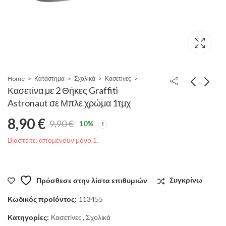
Home
Κατάστημα
Σχολικά
Κασετίνες
Κασετίνα με 2 Θήκες Graffiti
Astronaut σε Μπλε χρώμα 1τμχ
8,90
€
9,90
€
10
%
Original
Η
Βιαστείτε, απομένουν μόνο 1.
price
τρέχουσα
was:
τιμή
Πρόσθεσε στην λίστα επιθυμιών
Συγκρίνω
9,90 €.
είναι:
Κωδικός προϊόντος:
113455
Κατηγορίες:
Κασετίνες
,
Σχολικά
8,90 €.