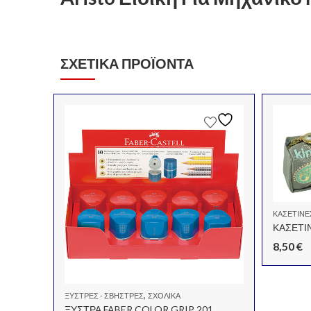
ΣΧΕΤΙΚΆ ΠΡΟΪΌΝΤΑ
ΚΑΣΕΤΊΝΕ
ΚΑΣΕΤΙ
SPARKLE
8,50
€
,
ΞΎΣΤΡΕΣ - ΣΒΉΣΤΡΕΣ
ΣΧΟΛΙΚΆ
ΞΥΣΤΡΑ FABER COLOR GRIP 201