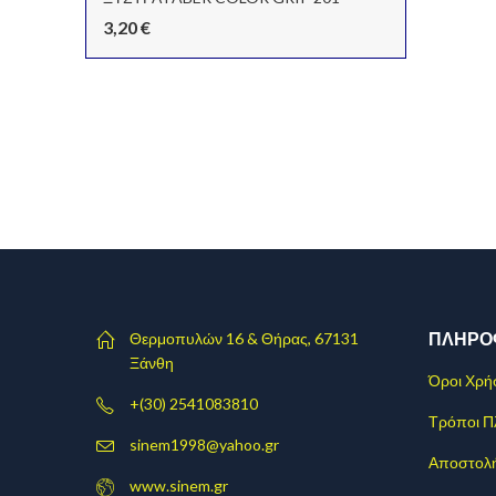
3,20
€
ΠΛΗΡΟ
Θερμοπυλών 16 & Θήρας, 67131
Ξάνθη
Όροι Χρή
+(30) 2541083810
Τρόποι 
sinem1998@yahoo.gr
Αποστολ
www.sinem.gr