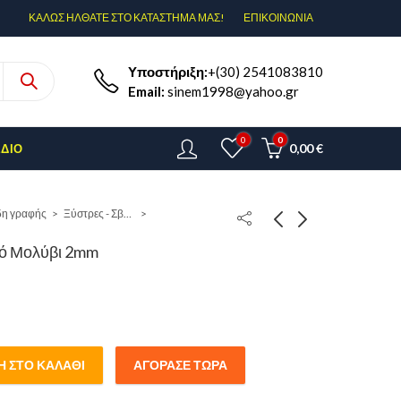
ΚΑΛΩΣ ΗΛΘΑΤΕ ΣΤΟ ΚΑΤΑΣΤΗΜΑ ΜΑΣ!
ΕΠΙΚΟΙΝΩΝΊΑ
Υποστήριξη:
+(30) 2541083810
Email:
sinem1998@yahoo.gr
0
0
0,00
€
ΈΔΙΟ
δη γραφής
Ξύστρες - Σβήστρες
κό Μολύβι 2mm
 ΣΤΟ ΚΑΛΆΘΙ
ΑΓΌΡΑΣΕ ΤΏΡΑ
ολύβι 2mm quantity