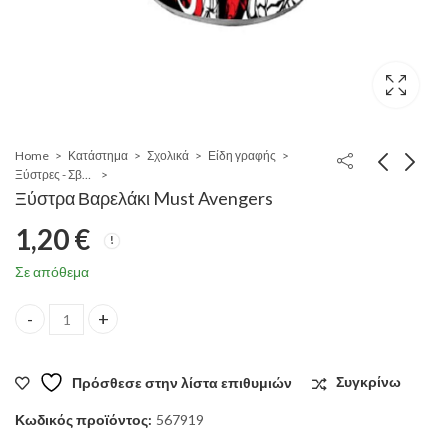
Home
Κατάστημα
Σχολικά
Είδη γραφής
Ξύστρες - Σβήστρες
Ξύστρα Βαρελάκι Must Avengers
1,20
€
Σε απόθεμα
Ξύστρα Βαρελάκι Must Avengers quantity
Πρόσθεσε στην λίστα επιθυμιών
Συγκρίνω
Κωδικός προϊόντος:
567919