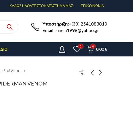
ΚΑΛΩΣ ΗΛΘΑΤΕ ΣΤΟ ΚΑΤΑΣΤΗΜΑ ΜΑΣ!
ΕΠΙΚΟΙΝΩΝΊΑ
Υποστήριξη:
+(30) 2541083810
Email:
sinem1998@yahoo.gr
0
0
0,00
€
ΈΔΙΟ
Παιδικά Αυτοκόλλητα
SPIDERMAN VENOM