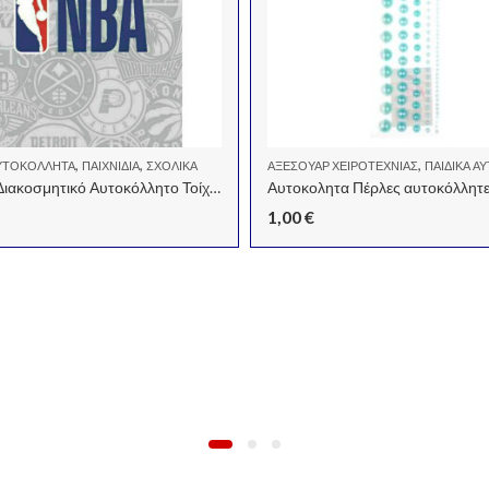
,
,
,
ΑΥΤΟΚΌΛΛΗΤΑ
ΠΑΙΧΝΊΔΙΑ
ΣΧΟΛΙΚΆ
ΑΞΕΣΟΥΆΡ ΧΕΙΡΟΤΕΧΝΊΑΣ
ΠΑΙΔΙΚΆ ΑΥ
Παιδικό Διακοσμητικό Αυτοκόλλητο Τοίχου NBA 80τμχ
1,00
€