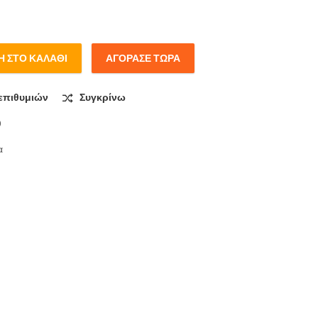
 ΣΤΟ ΚΑΛΆΘΙ
ΑΓΌΡΑΣΕ ΤΏΡΑ
MAN VENOM quantity
επιθυμιών
Συγκρίνω
0
α