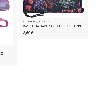
,
ΚΑΣΕΤΊΝΕΣ
ΣΧΟΛΙΚΆ
ΚΑΣΕΤΙΝΑ ΒΑΡΕΛΑΚΙ STREET SPARKLE
3,60
€
ΟΖ
ΝΤΟΣΙΈ, 
ΚΛΑΣΕΡ
2,20
€