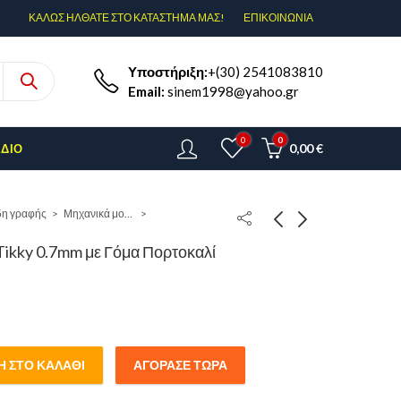
ΚΑΛΩΣ ΗΛΘΑΤΕ ΣΤΟ ΚΑΤΑΣΤΗΜΑ ΜΑΣ!
ΕΠΙΚΟΙΝΩΝΊΑ
Υποστήριξη:
+(30) 2541083810
Email:
sinem1998@yahoo.gr
0
0
0,00
€
ΈΔΙΟ
δη γραφής
Μηχανικά μολύβια
Tikky 0.7mm με Γόμα Πορτοκαλί
 ΣΤΟ ΚΑΛΆΘΙ
ΑΓΌΡΑΣΕ ΤΏΡΑ
y 0.7mm με Γόμα Πορτοκαλί quantity