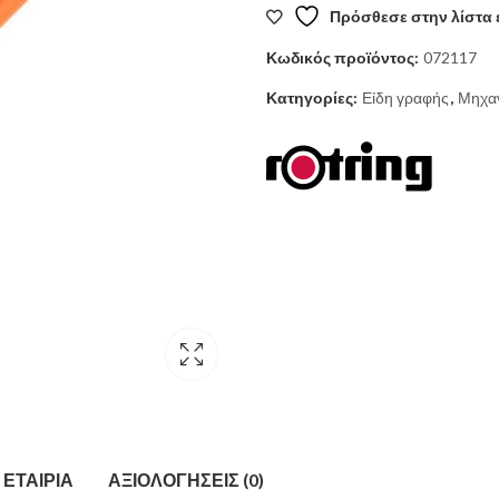
Πρόσθεσε στην λίστα 
5,00 €.
είναι:
Κωδικός προϊόντος:
072117
4,80 €.
Κατηγορίες:
Είδη γραφής
,
Μηχαν
ΕΤΑΙΡΊΑ
ΑΞΙΟΛΟΓΉΣΕΙΣ (0)