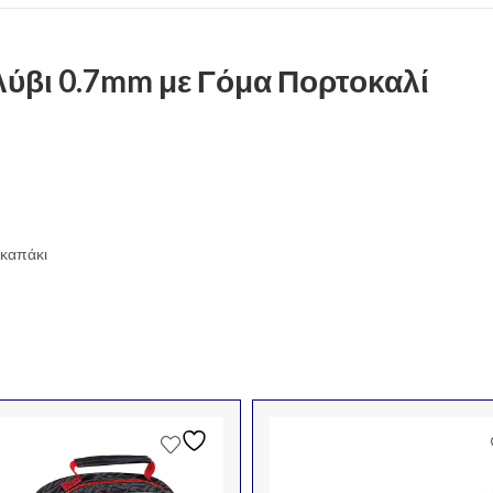
λύβι 0.7mm με Γόμα Πορτοκαλί
 καπάκι