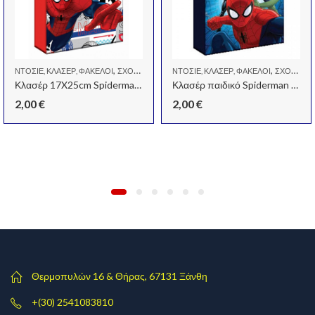
,
,
ΝΤΟΣΙΈ, ΚΛΑΣΈΡ, ΦΆΚΕΛΟΙ
ΣΧΟΛΙΚΆ
ΝΤΟΣΙΈ, ΚΛΑΣΈΡ, ΦΆΚΕΛΟΙ
ΣΧΟΛΙΚΆ
Κλασέρ 17X25cm Spiderman με 2 κρίκους
Κλασέρ παιδικό Spiderman 17X25cm με 2 κρίκους
2,00
€
2,00
€
Θερμοπυλών 16 & Θήρας, 67131 Ξάνθη
+(30) 2541083810