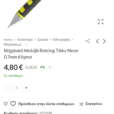
Home
Κατάστημα
Σχολικά
Είδη γραφής
Μηχανικά μολύβια
Μηχανικό Μολύβι Rotring Tikky Neon
0.7mm Κίτρινο
4,80
€
5,00
€
4
%
Original
Η
Σε απόθεμα
price
τρέχουσα
Μηχανικό Μολύβι Rotring Tikky Neon 0.7mm Κίτρινο quantity
was:
τιμή
Πρόσθεσε στην λίστα επιθυμιών
Συγκρίνω
5,00 €.
είναι:
Κωδικός προϊόντος:
072209