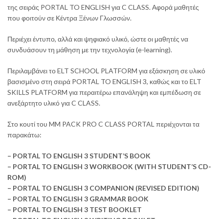
της σειράς PORTAL TO ENGLISH για C CLASS. Αφορά μαθητές
που φοιτούν σε Κέντρα Ξένων Γλωσσών.
Περιέχει έντυπο, αλλά και ψηφιακό υλικό, ώστε οι μαθητές να
συνδυάσουν τη μάθηση με την τεχνολογία (e-learning).
Περιλαμβάνει το ELT SCHOOL PLATFORM για εξάσκηση σε υλικό
βασισμένο στη σειρά PORTAL TO ENGLISH 3, καθώς και το ELT
SKILLS PLATFORM για περαιτέρω επανάληψη και εμπέδωση σε
ανεξάρτητο υλικό για C CLASS.
Στο κουτί του MM PACK PRO C CLASS PORTAL περιέχονται τα
παρακάτω:
– PORTAL TO ENGLISH 3 STUDENT’S BOOK
– PORTAL TO ENGLISH 3 WORKBOOK (WITH STUDENT’S CD-
ROM)
– PORTAL TO ENGLISH 3 COMPANION (REVISED EDITION)
– PORTAL TO ENGLISH 3 GRAMMAR BOOK
– PORTAL TO ENGLISH 3 TEST BOOKLET