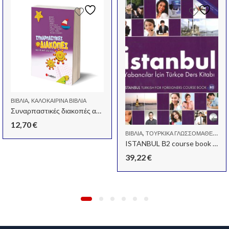
,
ΒΙΒΛΊΑ
ΚΑΛΟΚΑΙΡΙΝΆ ΒΙΒΛΊΑ
Συναρπαστικές διακοπές από την Β στη Γ Δημοτικού
12,70
€
,
ΒΙΒΛΊΑ
ΤΟΥΡΚΙΚΆ ΓΛΩΣΣΟΜΆΘΕΙΑΣ
ISTANBUL Β2 course book + work book + 1cd
39,22
€