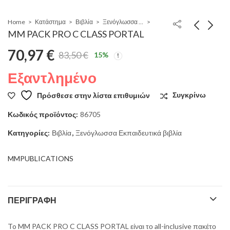
Home
Κατάστημα
Βιβλία
Ξενόγλωσσα Εκπαιδευτικά βιβλία
MM PACK PRO C CLASS PORTAL
70,97
€
83,50
€
15
%
Original
Η
Εξαντλημένο
price
τρέχουσα
Πρόσθεσε στην λίστα επιθυμιών
Συγκρίνω
was:
τιμή
Κωδικός προϊόντος:
86705
83,50 €.
είναι:
Κατηγορίες:
Βιβλία
,
Ξενόγλωσσα Εκπαιδευτικά βιβλία
70,97 €.
MMPUBLICATIONS
ΠΕΡΙΓΡΑΦΉ
To MM PACK PRO C CLASS PORTAL είναι το all-inclusive πακέτο