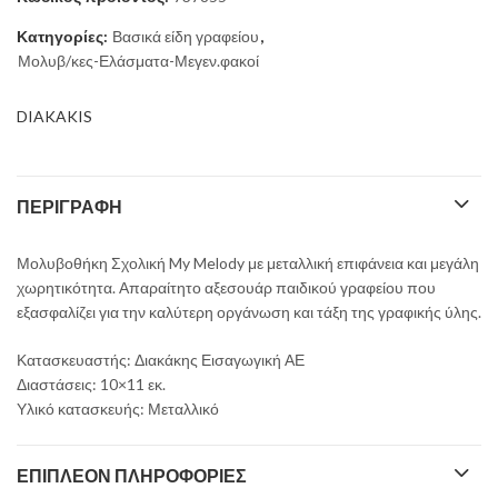
2,30 €.
Κατηγορίες:
Βασικά είδη γραφείου
,
Μολυβ/κες-Ελάσματα-Μεγεν.φακοί
DIAKAKIS
ΠΕΡΙΓΡΑΦΉ
Μολυβοθήκη Σχολική My Melody με μεταλλική επιφάνεια και μεγάλη
χωρητικότητα. Απαραίτητο αξεσουάρ παιδικού γραφείου που
εξασφαλίζει για την καλύτερη οργάνωση και τάξη της γραφικής ύλης.
Κατασκευαστής: Διακάκης Εισαγωγική ΑΕ
Διαστάσεις: 10×11 εκ.
Υλικό κατασκευής: Μεταλλικό
ΕΠΙΠΛΈΟΝ ΠΛΗΡΟΦΟΡΊΕΣ