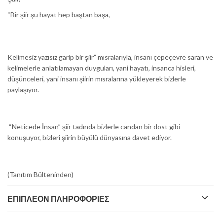
“Bir şiir şu hayat hep baştan başa,
Kelimesiz yazısız garip bir şiir” mısralarıyla, insanı çepeçevre saran ve
kelimelerle anlatılamayan duyguları, yani hayatı, insanca hisleri,
düşünceleri, yani insanı şiirin mısralarına yükleyerek bizlerle
paylaşıyor.
“Neticede İnsan” şiir tadında bizlerle candan bir dost gibi
konuşuyor, bizleri şiirin büyülü dünyasına davet ediyor.
(Tanıtım Bülteninden)
ΕΠΙΠΛΈΟΝ ΠΛΗΡΟΦΟΡΊΕΣ