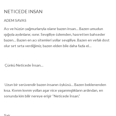
NETICEDE INSAN
ADEM SAVAS
Acı ve hüzün yağmurlarıyla ıslanır bazen insan… Bazen umudun
ışığıyla aydınlanır, ısınır. Sevgiliye özlemden, hasretten bahseder
bazen… Bazen en acı sitemleri yollar sevgiliye. Bazen en vefalı dost
olur sırt sırta verdiğimiz, bazen elden bile daha fazla el…
Çünkü Neticede İnsan…
Uzun bir serüvendir bazen insanın öyküsü… Bazen beklenenden
kısa. Kıvrım kıvrım yolları aşar nice yaşanmışlıkların ardından, en
sonunda kim bilir nereye erişir “Neticede İnsan.”
Şair,