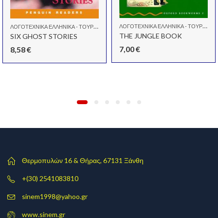
Λ
ΟΓΟΤΕΧΝΙΚΆ ΕΛΛΗΝΙΚΆ - ΤΟΥΡΚΙΚΆ - ΑΓΓΛΙΚΆ
Λ
ΟΓΟΤΕΧΝΙΚΆ ΕΛΛΗΝΙΚΆ - ΤΟΥΡΚΙΚΆ - ΑΓΓΛΙΚΆ
THE JUNGLE BOOK
SIX GHOST STORIES
7,00
€
8,58
€
Θερμοπυλών 16 & Θήρας, 67131 Ξάνθη
+(30) 2541083810
sinem1998@yahoo.gr
www.sinem.gr