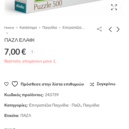
Home
Κατάστημα
Παιχνίδια
Επιτραπέζια Παιχνίδια - Παζλ
ΠΑΖΛ ΕΛΑΦΙ
7,00
€
Βιαστείτε, απομένουν μόνο 1.
Πρόσθεσε στην λίστα επιθυμιών
Συγκρίνω
Κωδικός προϊόντος:
243739
Κατηγορίες:
Επιτραπέζια Παιχνίδια - Παζλ
,
Παιχνίδια
Ετικέτα:
ΠΑΖΛ