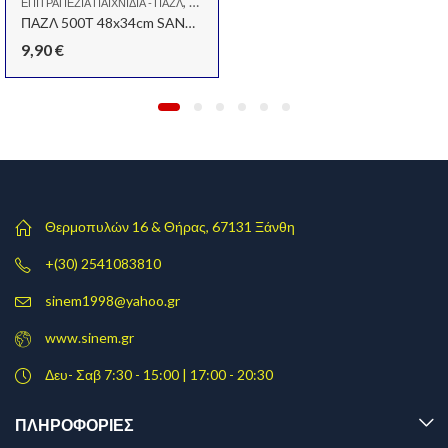
,
ΕΠΙΤΡΑΠΈΖΙΑ ΠΑΙΧΝΊΔΙΑ - ΠΑΖΛ
ΠΑΙΧΝΊΔΙΑ
ΠΑΖΛ 500Τ 48x34cm SANTORO CATCH A FALLING STAR GORJUSS
9,90
€
Θερμοπυλών 16 & Θήρας, 67131 Ξάνθη
+(30) 2541083810
sinem1998@yahoo.gr
www.sinem.gr
Δευ- Σαβ 7:30 - 15:00 | 17:00 - 20:30
ΠΛΗΡΟΦΟΡΊΕΣ