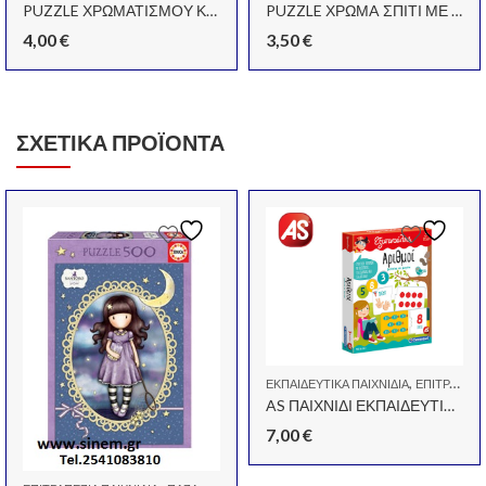
PUZZLE ΧΡΩΜΑΤΙΣΜΟΥ ΚΥΒΟΣ 2 ΟΨΕΩΝ 48TEM 50Χ35ΕΚ SPIDERMAN
PUZZLE ΧΡΩΜA ΣΠΙΤΙ ΜΕ ΖΩΑΚΙΑ 24TEM 41Χ28ΕΚ ΜΕ 3ΣΕΛ
4,00
€
3,50
€
ΣΧΕΤΙΚΆ ΠΡΟΪΌΝΤΑ
,
ΕΚΠΑΙΔΕΥΤΙΚΆ ΠΑΙΧΝΊΔΙΑ
ΕΠΙΤΡΑΠΈΖΙΑ ΠΑΙΧΝΊΔΙΑ - ΠΑΖΛ
AS ΠΑΙΧΝΙΔΙ ΕΚΠΑΙΔΕΥΤΙΚΟ ΑΡΙΘΜΟΙ ΕΞΥΠΝΟΥΛΗΣ
ΊΔΙΑ
7,00
€