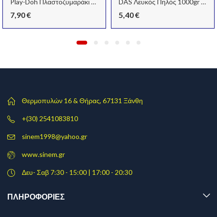
Play-Doh Πλαστοζυμαράκι Λαμπιρίζον
DAS Λευκός Πηλός 1000gr (Στεγνώνει με τον Αέρα)
7,90
€
5,40
€
Θερμοπυλών 16 & Θήρας, 67131 Ξάνθη
+(30) 2541083810
sinem1998@yahoo.gr
www.sinem.gr
Δευ- Σαβ 7:30 - 15:00 | 17:00 - 20:30
ΠΛΗΡΟΦΟΡΊΕΣ