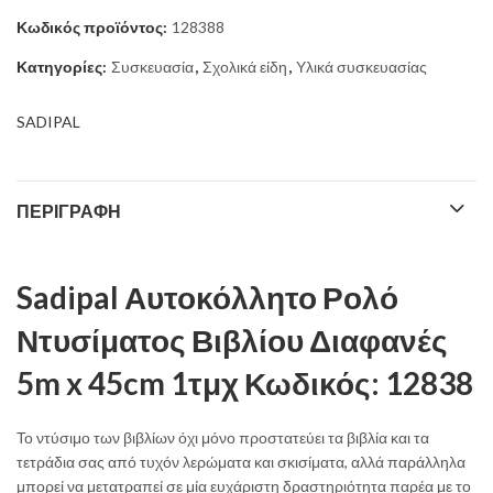
Κωδικός προϊόντος:
128388
3,80 €.
Κατηγορίες:
Συσκευασία
,
Σχολικά είδη
,
Υλικά συσκευασίας
SADIPAL
ΠΕΡΙΓΡΑΦΉ
Sadipal Αυτοκόλλητο Ρολό
Ντυσίματος Βιβλίου Διαφανές
5m x 45cm 1τμχ
Κωδικός: 12838
Το ντύσιμο των βιβλίων όχι μόνο προστατεύει τα βιβλία και τα
τετράδια σας από τυχόν λερώματα και σκισίματα, αλλά παράλληλα
μπορεί να μετατραπεί σε μία ευχάριστη δραστηριότητα παρέα με το