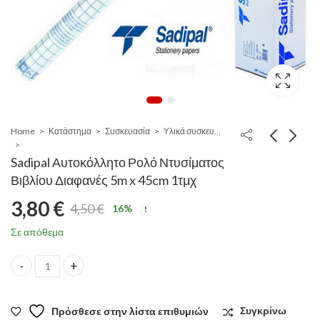
Home
Κατάστημα
Συσκευασία
Υλικά συσκευασίας
Sadipal Αυτοκόλλητο Ρολό Ντυσίματος
Βιβλίου Διαφανές 5m x 45cm 1τμχ
3,80
€
4,50
€
16
%
Original
Η
Σε απόθεμα
price
τρέχουσα
Sadipal Αυτοκόλλητο Ρολό Ντυσίματος Βιβλίου Διαφανές 5m x 45
was:
τιμή
Πρόσθεσε στην λίστα επιθυμιών
Συγκρίνω
4,50 €.
είναι: