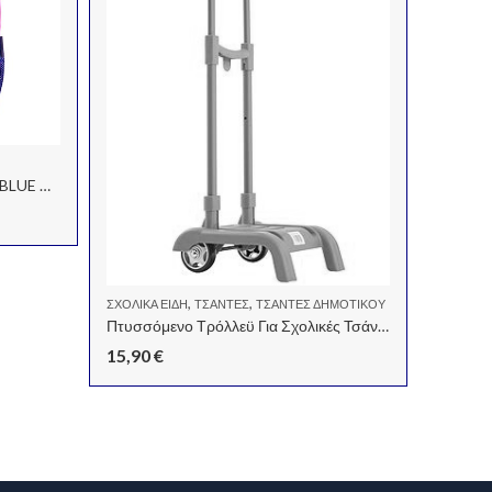
ΤΣΆΝΤΕΣ
ΤΣΑΝΤΑ ΠΛΑΤΗΣ PULSE COTS BLUE DOTS
ΤΣΑΝΤ
25,00
,
,
ΣΧΟΛΙΚΆ ΕΊΔΗ
ΤΣΆΝΤΕΣ
ΤΣΑΝΤΕΣ ΔΗΜΟΤΙΚΟΥ
Πτυσσόμενο Τρόλλεϋ Για Σχολικές Τσάντες
15,90
€