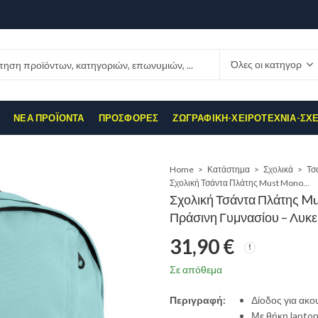
ΝΈΑ ΠΡΟΪΌΝΤΑ
ΠΡΟΣΦΟΡΈΣ
ΖΩΓΡΑΦΙΚΉ-ΧΕΙΡΟΤΕΧΝΊΑ-ΣΧ
Home
Κατάστημα
Σχολικά
Τσ
Σχολική Τσάντα Πλάτης Must Monochrome Rpet Double Πράσινη Γυμνασίου – Λυκείου σε Πράσινο χρώμα
Σχολική Τσάντα Πλάτης M
Πράσινη Γυμνασίου – Λυκε
31,90
€
Σε απόθεμα
Περιγραφή:
Δίοδος για ακο
Με θήκη laptop