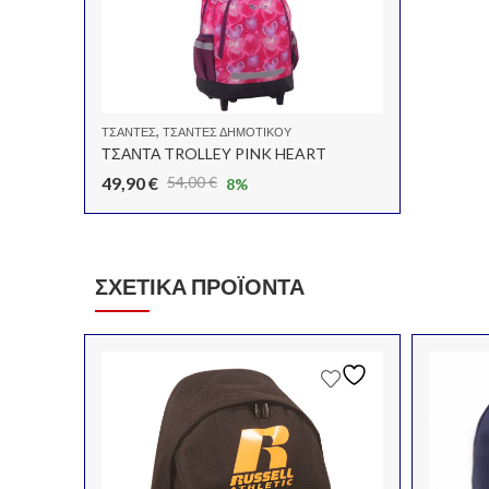
,
ΤΣΆΝΤΕΣ
ΤΣΑΝΤΕΣ ΔΗΜΟΤΙΚΟΥ
ΤΣΑΝΤΑ TROLLEY PINK HEART
49,90
€
54,00
€
8
%
Original
Η
price
τρέχουσα
was:
τιμή
54,00 €.
είναι:
ΣΧΕΤΙΚΆ ΠΡΟΪΌΝΤΑ
49,90 €.