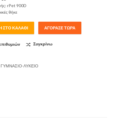
υής: rPet 900D
ρικές θήκε
 ΣΤΟ ΚΑΛΆΘΙ
ΑΓΌΡΑΣΕ ΤΏΡΑ
onochrome Rpet Double Πράσινη Γυμνασίου - Λυκείου σε Πράσινο
επιθυμιών
Συγκρίνω
 ΓΥΜΝΑΣΙΟ-ΛΥΚΕΙΟ