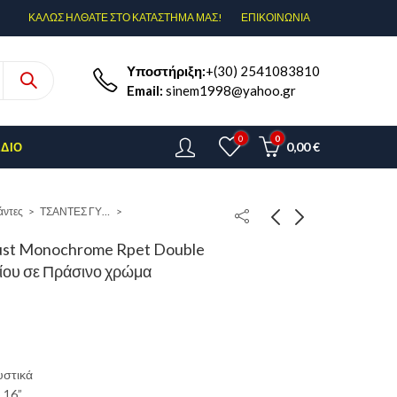
ΚΑΛΩΣ ΗΛΘΑΤΕ ΣΤΟ ΚΑΤΑΣΤΗΜΑ ΜΑΣ!
ΕΠΙΚΟΙΝΩΝΊΑ
Υποστήριξη:
+(30) 2541083810
Email:
sinem1998@yahoo.gr
0
0
0,00
€
ΈΔΙΟ
άντες
ΤΣΑΝΤΕΣ ΓΥΜΝΑΣΙΟ-ΛΥΚΕΙΟ
ust Monochrome Rpet Double
ίου σε Πράσινο χρώμα
υστικά
 16”