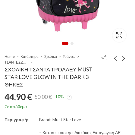
Home
Κατάστημα
Σχολικά
Τσάντες
ΤΣΑΝΤΕΣ ΔΗΜΟΤΙΚΟΥ
ΣΧΟΛΙΚΗ ΤΣΑΝΤΑ ΤΡΟΛΛΕΥ MUST
STAR LOVE GLOW IN THE DARK 3
ΘΗΚΕΣ
44,90
€
50,00
€
10
%
Original
Η
Σε απόθεμα
price
τρέχουσα
Περιγραφή:
Brand: Must Star Love
was:
τιμή
– Κατασκευαστής: Διακάκης Εισαγωγική ΑΕ