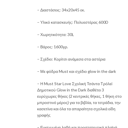
50,00 €.
είναι:
– Διαστάσεις: 34x20x45 εκ.
44,90 €.
– Υλικό κατασκευής: Πολυεστέρας 600D
– Χωρητικότητα: 30L
– Βάρος: 1600γρ.
– Σχέδιο: Κορίτσι ανάμεσα στα αστέρια
– Με φόδρα Must και σχέδιο glow in the dark
– Η Must Star Love Σχολική Τσάντα Τρόλεϊ
Δημοτικού Glow in the Dark διαθέτει 3
ευρύχωρες θήκες (2 κεντρικές θήκες, 1 θήκη στο
μπροστινό μέρος) για τα βιβλία, τα τετράδια, την
κασετίνα και όλα τα απαραίτητα σχολικά είδη
γραφής
– Ενισχυμένη λαβή και προστατευτικά πλαϊνά