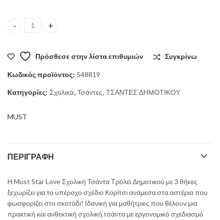
ΣΧΟΛΙΚΗ ΤΣΑΝΤΑ ΤΡΟΛΛΕΥ MUST STAR LOVE GLOW IN THE DAR
Πρόσθεσε στην λίστα επιθυμιών
Συγκρίνω
Κωδικός προϊόντος:
548819
Κατηγορίες:
Σχολικά
,
Τσάντες
,
ΤΣΑΝΤΕΣ ΔΗΜΟΤΙΚΟΥ
MUST
ΠΕΡΙΓΡΑΦΉ
Η Must Star Love Σχολική Τσάντα Τρόλεϊ Δημοτικού με 3 θήκες
ξεχωρίζει για το υπέροχο σχέδιο Κορίτσι ανάμεσα στα αστέρια που
φωσφορίζει στο σκοτάδι! Ιδανική για μαθήτριες που θέλουν μια
πρακτική και ανθεκτική σχολική τσάντα με εργονομικό σχεδιασμό