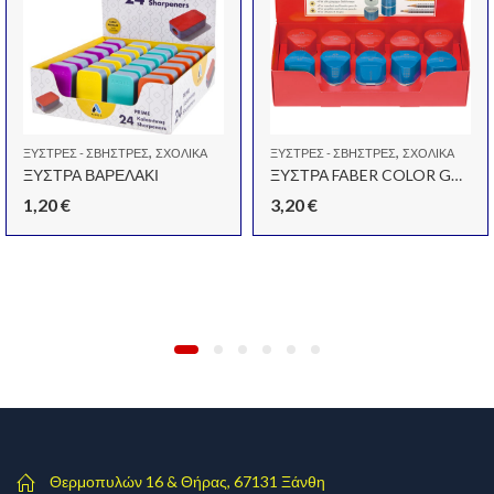
,
,
ΞΎΣΤΡΕΣ - ΣΒΉΣΤΡΕΣ
ΣΧΟΛΙΚΆ
ΞΎΣΤΡΕΣ - ΣΒΉΣΤΡΕΣ
ΣΧΟΛΙΚΆ
ΞΥΣΤΡΑ ΒΑΡΕΛΑΚΙ
ΞΥΣΤΡΑ FABER COLOR GRIP 201
1,20
€
3,20
€
Θερμοπυλών 16 & Θήρας, 67131 Ξάνθη