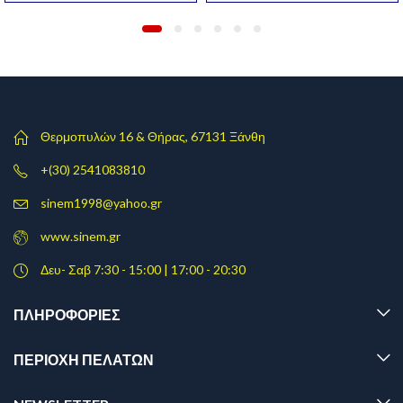
price
τρέχουσα
price
τρέχουσα
was:
τιμή
was:
τιμή
5,99 €.
είναι:
4,90 €.
είναι:
5,80 €.
4,20 €.
Θερμοπυλών 16 & Θήρας, 67131 Ξάνθη
+(30) 2541083810
sinem1998@yahoo.gr
www.sinem.gr
Δευ- Σαβ 7:30 - 15:00 | 17:00 - 20:30
ΠΛΗΡΟΦΟΡΊΕΣ
ΠΕΡΙΟΧΗ ΠΕΛΑΤΩΝ