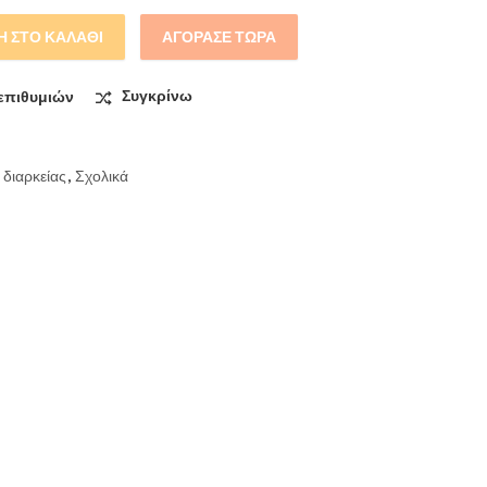
 ΣΤΟ ΚΑΛΆΘΙ
ΑΓΌΡΑΣΕ ΤΏΡΑ
uperb Fine Point quantity
επιθυμιών
Συγκρίνω
 διαρκείας
,
Σχολικά