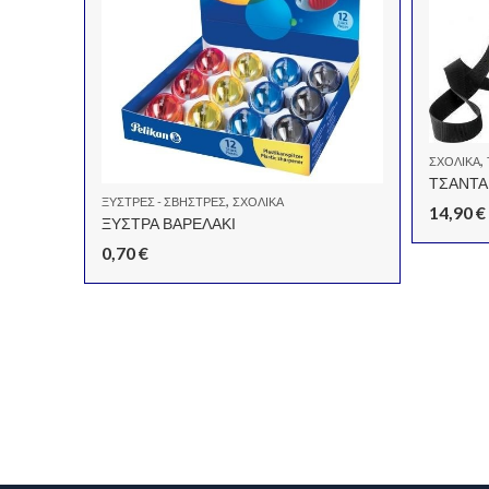
,
ΣΧΟΛΙΚΆ
ΤΣΑΝΤΑ
,
ΞΎΣΤΡΕΣ - ΣΒΉΣΤΡΕΣ
ΣΧΟΛΙΚΆ
14,90
€
ΞΥΣΤΡΑ ΒΑΡΕΛΑΚΙ
0,70
€
Kλασέρ SpongeBob Squarepants 17 x 25 (2 κρίκων)