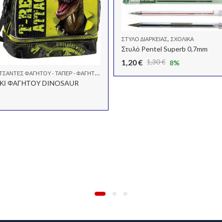
,
ΣΤΥΛΌ ΔΙΑΡΚΕΊΑΣ
ΣΧΟΛΙΚΆ
Στυλό Pentel Superb 0,7mm
1,20
€
1,30
€
8
%
Original
Η
ΤΣΆΝΤΕΣ ΦΑΓΗΤΟΎ - ΤΑΠΕΡ - ΦΑΓΗΤΟΔΟΧΕΊΑ
price
τρέχουσα
ΚΙ ΦΑΓΗΤΟΥ DINOSAUR
was:
τιμή
1,30 €.
είναι:
1,20 €.