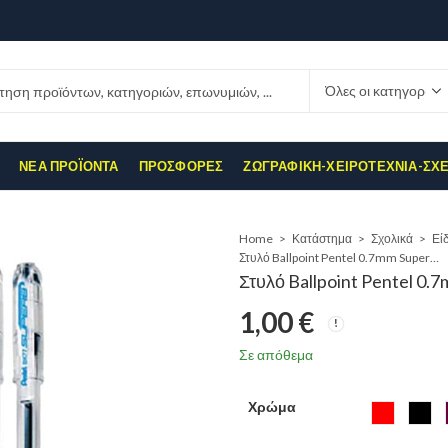
ΝΈΑ ΠΡΟΪΌΝΤΑ
ΠΡΟΣΦΟΡΈΣ
ΖΩΓΡΑΦΙΚΉ-ΧΕΙΡΟΤΕΧΝΊΑ-ΣΧ
Home
Κατάστημα
Σχολικά
Εί
Στυλό Ballpoint Pentel 0.7mm Superb Fine Point
Στυλό Ballpoint Pentel 0.
1,00
€
Σε απόθεμα
Χρώμα