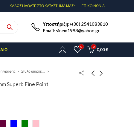
ΚΑΛΩΣ ΗΛΘΑΤΕ ΣΤΟ ΚΑΤΑΣΤΗΜΑ ΜΑΣ!
ΕΠΙΚΟΙΝΩΝΊΑ
Υποστήριξη:
+(30) 2541083810
Email:
sinem1998@yahoo.gr
0
0
0,00
€
ΈΔΙΟ
δη γραφής
Στυλό διαρκείας
7mm Superb Fine Point