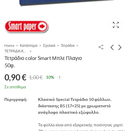
Home
Κατάστημα
Σχολικά
Τετράδια
ΤΕΤΡΑΔΙΑ ΚΑΡΦΙΤΣΑ
Τετράδιο color Smart Μπλε Πλαγιο
50φ.
0,90
€
1,00
€
10
%
Original
Η
Σε απόθεμα
price
τρέχουσα
Περιγραφή:
Κλασικό Special Τετράδιο 50 φύλλων,
διάστασης B5 (17×25) με χρωματιστό
was:
τιμή
ανάγλυφο πλαστικό εξώφυλλο.
1,00 €.
είναι:
Τα φύλλα είναι από εξαιρετικής ποιότητας χαρτί