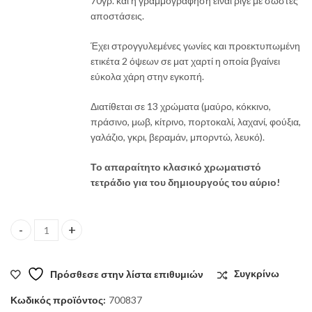
70γρ. και η γραμμογράφηση είναι ριγέ με σωστές
0,90 €.
αποστάσεις.
Έχει στρογγυλεμένες γωνίες και προεκτυπωμένη
ετικέτα 2 όψεων σε ματ χαρτί η οποία βγαίνει
εύκολα χάρη στην εγκοπή.
Διατίθεται σε 13 χρώματα (μαύρο, κόκκινο,
πράσινο, μωβ, κίτρινο, πορτοκαλί, λαχανί, φούξια,
γαλάζιο, γκρι, βεραμάν, μπορντώ, λευκό).
Το απαραίτητο κλασικό χρωματιστό
τετράδιο για του δημιουργούς του αύριο!
Τετράδιο color Smart Μπλε Πλαγιο 50φ. quantity
Πρόσθεσε στην λίστα επιθυμιών
Συγκρίνω
Κωδικός προϊόντος:
700837