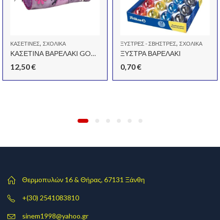
,
,
ΚΑΣΕΤΊΝΕΣ
ΣΧΟΛΙΚΆ
ΞΎΣΤΡΕΣ - ΣΒΉΣΤΡΕΣ
ΣΧΟΛΙΚΆ
ΚΑΣΕΤΙΝΑ ΒΑΡΕΛΑΚΙ GORJUSS OOPS A DAISY
ΞΥΣΤΡΑ ΒΑΡΕΛΑΚΙ
12,50
€
0,70
€
Θερμοπυλών 16 & Θήρας, 67131 Ξάνθη
+(30) 2541083810
sinem1998@yahoo.gr