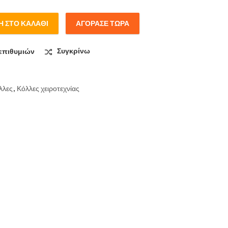
 ΣΤΟ ΚΑΛΆΘΙ
ΑΓΌΡΑΣΕ ΤΏΡΑ
quantity
επιθυμιών
Συγκρίνω
λλες
,
Κόλλες χειροτεχνίας