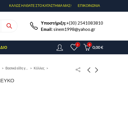
ΚΑΛΩΣ ΗΛΘΑΤΕ ΣΤΟ ΚΑΤΑΣΤΗΜΑ ΜΑΣ!
ΕΠΙΚΟΙΝΩΝΊΑ
Υποστήριξη:
+(30) 2541083810
Email:
sinem1998@yahoo.gr
0
0
0,00
€
ΈΔΙΟ
Βασικά είδη γραφείου
Κόλλες
 ΛΕΥΚΟ