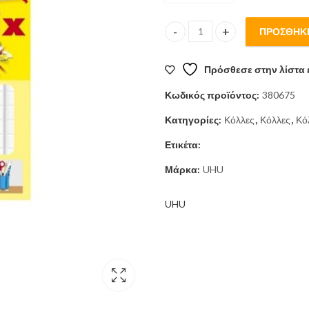
ΠΡΟΣΘΉΚΗ
UHU TAC PATAFIX 6x14 ΛΕΥΚΟ 
Πρόσθεσε στην λίστα 
Κωδικός προϊόντος:
380675
Κατηγορίες:
Κόλλες
,
Κόλλες
,
Κό
Ετικέτα:
Μάρκα:
UHU
UHU