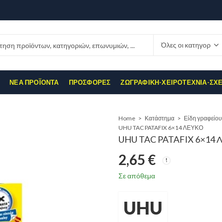
ΝΈΑ ΠΡΟΪΌΝΤΑ
ΠΡΟΣΦΟΡΈΣ
ΖΩΓΡΑΦΙΚΉ-ΧΕΙΡΟΤΕΧΝΊΑ-ΣΧ
Home
Κατάστημα
Είδη γραφείου
UHU TAC PATAFIX 6×14 ΛΕΥΚΟ
UHU TAC PATAFIX 6×14
2,65
€
Σε απόθεμα
UHU