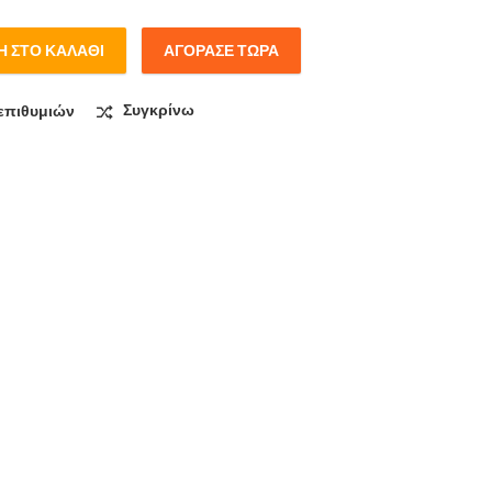
 ΣΤΟ ΚΑΛΆΘΙ
ΑΓΌΡΑΣΕ ΤΏΡΑ
quantity
επιθυμιών
Συγκρίνω