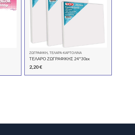
,
ΖΩΓΡΑΦΙΚΉ
ΤΕΛΆΡΑ-ΚΑΡΤΟΛΊΝΑ
ΤΕΛΑΡΟ ΖΩΓΡΑΦΙΚΗΣ 24*30εκ
2,20
€
DECOUP
ΤΕΛΑΡΑ
1,80
€