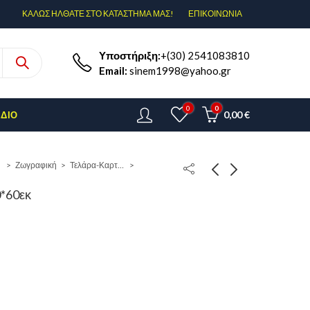
ΚΑΛΩΣ ΗΛΘΑΤΕ ΣΤΟ ΚΑΤΑΣΤΗΜΑ ΜΑΣ!
ΕΠΙΚΟΙΝΩΝΊΑ
Υποστήριξη:
+(30) 2541083810
Email:
sinem1998@yahoo.gr
0
0
0,00
€
ΈΔΙΟ
Ζωγραφική
Τελάρα-Καρτολίνα
*60εκ