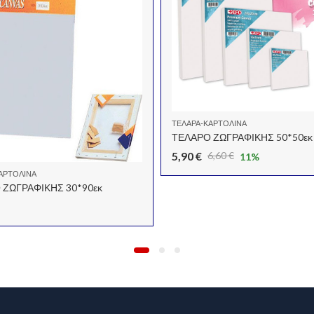
ΤΕΛΆΡΑ-ΚΑΡΤΟΛΊΝΑ
ΤΕΛΑΡΟ ΖΩΓΡΑΦΙΚΗΣ 50*50εκ
5,90
€
6,60
€
11
%
Original
Η
ΑΡΤΟΛΊΝΑ
price
τρέχουσα
 ΖΩΓΡΑΦΙΚΗΣ 30*90εκ
was:
τιμή
6,60 €.
είναι:
5,90 €.