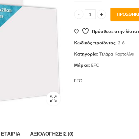
4,30 €.
είναι:
ΠΡΟΣΘΉΚΗ
ΤΕΛΑΡΟ ΖΩΓΡΑΦΙΚΗΣ 30*40εκ 
3,90 €.
Πρόσθεσε στην λίστα 
Κωδικός προϊόντος:
2-6
Κατηγορία:
Τελάρα-Καρτολίνα
Μάρκα:
EFO
EFO
ΕΤΑΙΡΊΑ
ΑΞΙΟΛΟΓΉΣΕΙΣ (0)