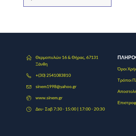
ΠΛΗΡΟ
Θερμοπυλών 16 & Θήρας, 67131
Ξάνθη
Όροι Χρή
+(30) 2541083810
Τρόποι 
sinem1998@yahoo.gr
Αποστολ
www.sinem.gr
Επιστροφ
Δευ- Σαβ 7:30 - 15:00 | 17:00 - 20:30