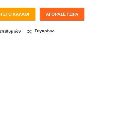
 ΣΤΟ ΚΑΛΆΘΙ
ΑΓΌΡΑΣΕ ΤΏΡΑ
quantity
επιθυμιών
Συγκρίνω