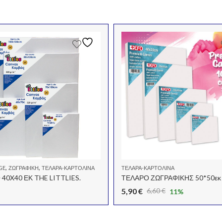
,
,
GE
ΖΩΓΡΑΦΙΚΉ
ΤΕΛΆΡΑ-ΚΑΡΤΟΛΊΝΑ
ΤΕΛΆΡΑ-ΚΑΡΤΟΛΊΝΑ
40X40 ΕΚ THE LITTLIES.
ΤΕΛΑΡΟ ΖΩΓΡΑΦΙΚΗΣ 50*50εκ
5,90
€
6,60
€
11
%
Original
Η
price
τρέχουσα
was:
τιμή