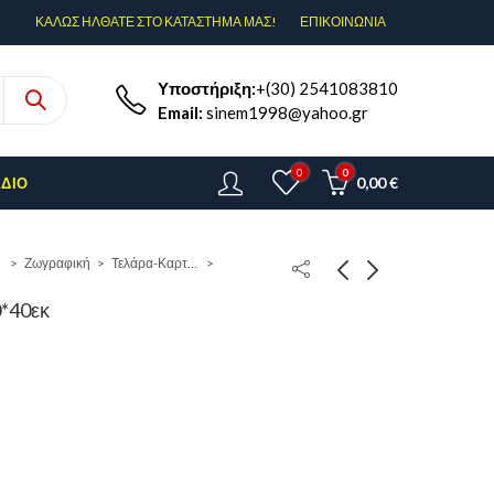
ΚΑΛΩΣ ΗΛΘΑΤΕ ΣΤΟ ΚΑΤΑΣΤΗΜΑ ΜΑΣ!
ΕΠΙΚΟΙΝΩΝΊΑ
Υποστήριξη:
+(30) 2541083810
Email:
sinem1998@yahoo.gr
0
0
0,00
€
ΈΔΙΟ
Ζωγραφική
Τελάρα-Καρτολίνα
*40εκ