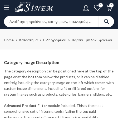
0
0
Home
Κατάστημα
Είδη γραφείου
Χαρτιά - μπλόκ - φάκελοι
Category Image
Description
The category description can be positioned here at the
top of the
page
or at the
bottom
below the products, or it can be disabled
entirely, including the category image on the left which comes with
custom image dimensions, including fit or fill (crop) options for
system images such as products, categories, banners, sliders, etc.
Advanced Product Filter
module included. This is the most
comprehensive set of filtering tools rivaling the top paid
extensions. It supports Opencart filters, price, availability,