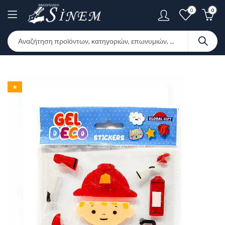
0
0
★