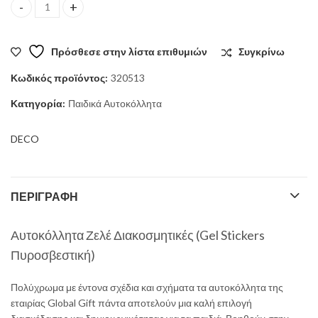
Αυτοκόλλητα Ζελέ Διακοσμητικές (Gel Stickers Πυροσβεστική) q
was:
τιμή
Πρόσθεσε στην λίστα επιθυμιών
Συγκρίνω
2,70 €.
είναι:
Κωδικός προϊόντος:
320513
2,40 €.
Κατηγορία:
Παιδικά Αυτοκόλλητα
DECO
ΠΕΡΙΓΡΑΦΉ
Αυτοκόλλητα Ζελέ Διακοσμητικές
(Gel Stickers
Πυροσβεστική)
Πολύχρωμα με έντονα σχέδια και σχήματα τα αυτοκόλλητα της
εταιρίας Global Gift πάντα αποτελούν μια καλή επιλογή