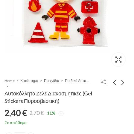
Home
Κατάστημα
Παιχνίδια
Παιδικά Αυτοκόλλητα
Αυτοκόλλητα Ζελέ Διακοσμητικές (Gel
Stickers Πυροσβεστική)
2,40
€
2,70
€
11
%
Original
Η
Σε απόθεμα
price
τρέχουσα