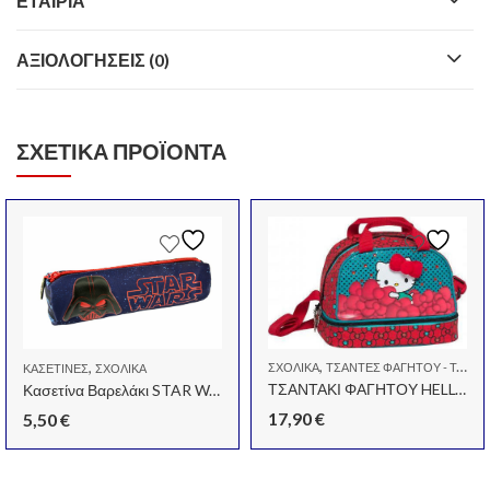
ΕΤΑΙΡΊΑ
ΑΞΙΟΛΟΓΉΣΕΙΣ (0)
ΣΧΕΤΙΚΆ ΠΡΟΪΌΝΤΑ
,
,
ΣΧΟΛΙΚΆ
ΤΣΆΝΤΕΣ ΦΑΓΗΤΟΎ - ΤΑΠΕΡ - ΦΑΓΗΤΟΔΟΧΕΊΑ
ΚΑΣΕΤΊΝΕΣ
ΣΧΟΛΙΚΆ
ΤΣΑΝΤΑΚΙ ΦΑΓΗΤΟΥ HELLO KITTY
Κασετίνα Βαρελάκι STAR WARS
17,90
€
5,50
€