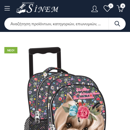
0
0
ΝΕΟ!