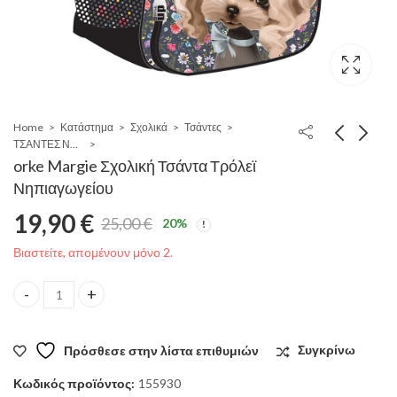
Home
Κατάστημα
Σχολικά
Τσάντες
ΤΣΑΝΤΕΣ ΝΗΠΙΟΥ
orke Margie Σχολική Τσάντα Τρόλεϊ
Νηπιαγωγείου
19,90
€
25,00
€
20
%
Original
Η
Βιαστείτε, απομένουν μόνο 2.
price
τρέχουσα
orke Margie Σχολική Τσάντα Τρόλεϊ Νηπιαγωγείου quantity
was:
τιμή
Πρόσθεσε στην λίστα επιθυμιών
Συγκρίνω
25,00 €.
είναι:
Κωδικός προϊόντος:
155930