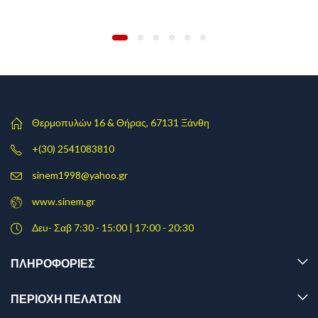
Θερμοπυλών 16 & Θήρας, 67131 Ξάνθη
+(30) 2541083810
sinem1998@yahoo.gr
www.sinem.gr
Δευ- Σαβ 7:30 - 15:00 | 17:00 - 20:30
ΠΛΗΡΟΦΟΡΊΕΣ
ΠΕΡΙΟΧΗ ΠΕΛΑΤΩΝ