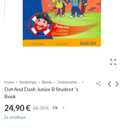
Home
Κατάστημα
Βιβλία
Ξενόγλωσσα Εκπαιδευτικά βιβλία
Dot And Dash Junior B Student ‘s
Book
24,90
€
26,30
€
5
%
Original
Η
Σε απόθεμα
price
τρέχουσα