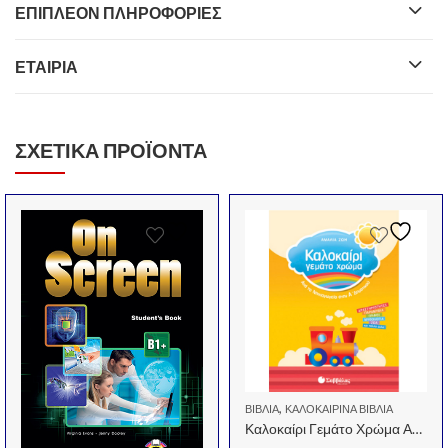
ΕΠΙΠΛΈΟΝ ΠΛΗΡΟΦΟΡΊΕΣ
ΕΤΑΙΡΊΑ
ΣΧΕΤΙΚΆ ΠΡΟΪΌΝΤΑ
,
ΒΙΒΛΊΑ
ΚΑΛΟΚΑΙΡΙΝΆ ΒΙΒΛΊΑ
Καλοκαίρι Γεμάτο Χρώμα Από Το Νηπιαγωγείο Στην Α’ Δημοτικού