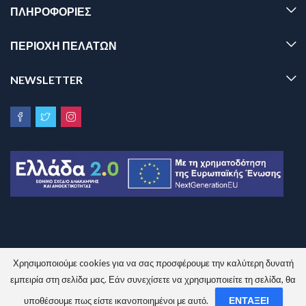
ΠΛΗΡΟΦΟΡΊΕΣ
ΠΕΡΙΟΧΗ ΠΕΛΑΤΩΝ
NEWSLETTER
Χρησιμοποιούμε cookies για να σας προσφέρουμε την καλύτερη δυνατή
Sinem.gr © 2026 All Rights Reserved.
εμπειρία στη σελίδα μας. Εάν συνεχίσετε να χρησιμοποιείτε τη σελίδα, θα
ΕΝΤΆΞΕΙ
υποθέσουμε πως είστε ικανοποιημένοι με αυτό.