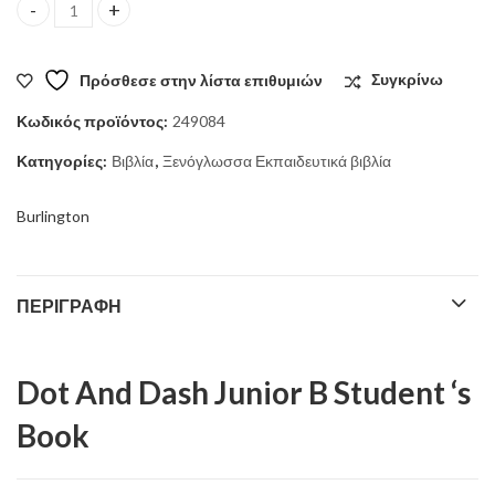
Dot And Dash Junior B Student 's Book quantity
was:
τιμή
Πρόσθεσε στην λίστα επιθυμιών
Συγκρίνω
26,30 €.
είναι:
Κωδικός προϊόντος:
249084
24,90 €.
Κατηγορίες:
Βιβλία
,
Ξενόγλωσσα Εκπαιδευτικά βιβλία
Burlington
ΠΕΡΙΓΡΑΦΉ
Dot And Dash Junior B Student ‘s
Book