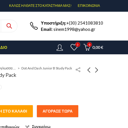
ΚΑΛΩΣ ΗΛΘΑΤΕ ΣΤΟ ΚΑΤΑΣΤΗΜΑ ΜΑΣ!
ΕΠΙΚΟΙΝΩΝΊΑ
Υποστήριξη:
+(30) 2541083810
Email:
sinem1998@yahoo.gr
0
0
0,00
€
ΈΔΙΟ
Ξενόγλωσσα Εκπαιδευτικά βιβλία
Dot And Dash Junior B Study Pack
dy Pack
 ΣΤΟ ΚΑΛΆΘΙ
ΑΓΌΡΑΣΕ ΤΏΡΑ
ack quantity
επιθυμιών
Συγκρίνω