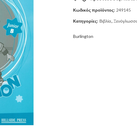
13,30 €.
είναι:
Κωδικός προϊόντος:
249145
12,90 €.
Κατηγορίες:
Βιβλία
,
Ξενόγλωσσα 
Burlington