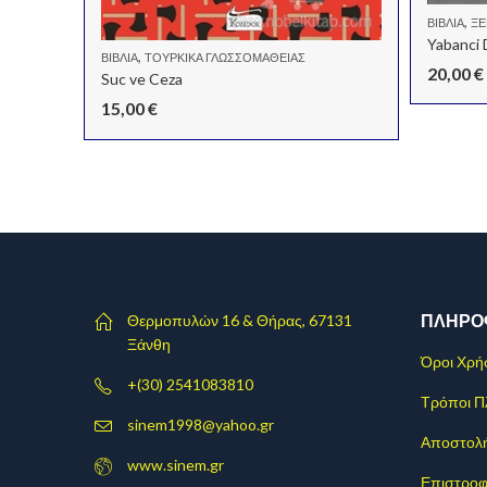
,
ΒΙΒΛΊΑ
ΞΕ
Yabanci 
,
ΒΙΒΛΊΑ
ΤΟΥΡΚΙΚΆ ΓΛΩΣΣΟΜΆΘΕΙΑΣ
20,00
€
Suc ve Ceza
15,00
€
ΠΛΗΡΟ
Θερμοπυλών 16 & Θήρας, 67131
Ξάνθη
Όροι Χρή
+(30) 2541083810
Τρόποι 
sinem1998@yahoo.gr
Αποστολ
www.sinem.gr
Επιστροφ