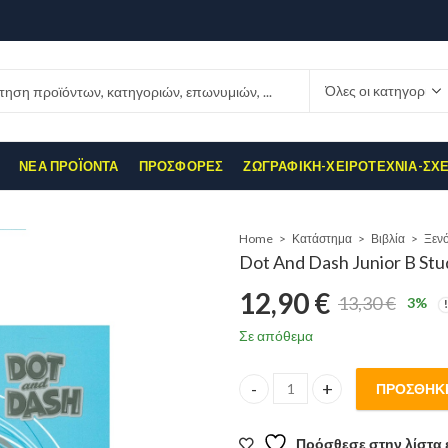
ΝΈΑ ΠΡΟΪΌΝΤΑ
ΠΡΟΣΦΟΡΈΣ
ΖΩΓΡΑΦΙΚΉ-ΧΕΙΡΟΤΕΧΝΊΑ-ΣΧ
Home
Κατάστημα
Βιβλία
Dot And Dash Junior B Stu
12,90
€
13,30
€
3
%
Original
Η
Σε απόθεμα
price
τρέχουσα
ΠΡΟΣΘΉΚΗ
Dot And Dash Junior B Study P
was:
τιμή
Πρόσθεσε στην λίστα 