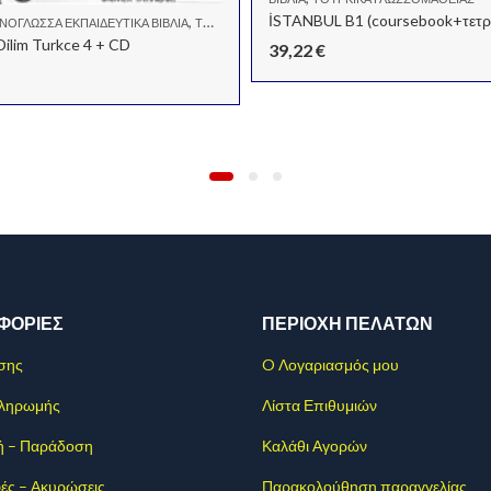
,
ΝΌΓΛΩΣΣΑ ΕΚΠΑΙΔΕΥΤΙΚΆ ΒΙΒΛΊΑ
ΤΟΥΡΚΙΚΆ ΓΛΩΣΣΟΜΆΘΕΙΑΣ
Dilim Turkce 4 + CD
39,22
€
ΦΟΡΊΕΣ
ΠΕΡΙΟΧΗ ΠΕΛΑΤΩΝ
σης
O Λογαριασμός μου
Πληρωμής
Λίστα Επιθυμιών
ή – Παράδοση
Καλάθι Αγορών
ές – Ακυρώσεις
Παρακολούθηση παραγγελίας