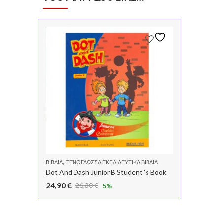
,
ΒΙΒΛΊΑ
ΞΕΝΌΓΛΩΣΣΑ ΕΚΠΑΙΔΕΥΤΙΚΆ ΒΙΒΛΊΑ
Dot And Dash Junior B Student ‘s Book
24,90
€
26,30
€
5
%
Original
Η
price
τρέχουσα
was:
τιμή