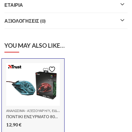
ΕΤΑΙΡΊΑ
ΑΞΙΟΛΟΓΉΣΕΙΣ (0)
YOU MAY ALSO LIKE…
,
ΑΝΑΛΏΣΙΜΑ - ΑΞΕΣΟΥΆΡ Η/Υ
ΕΊΔΗ ΓΡΑΦΕΊΟΥ
ΠΟΝΤΙΚΙ ΕΝΣΥΡΜΑΤΟ 800/2400DPI GXT 105 IZZ ILLUMINATED
12,90
€