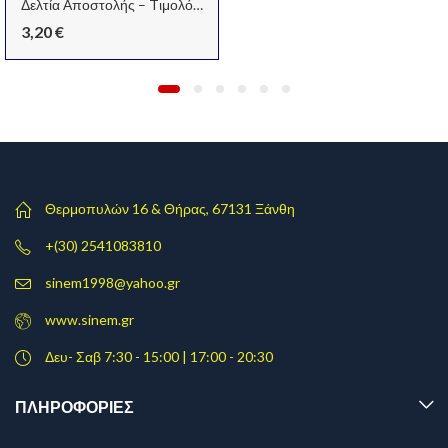
Δελτία Αποστολής – Tιμολόγιο Αυτογραφικό 17X25, 50Χ2, 2 Συντελεστές
3,20
€
Θερμοπυλών 16 & Θήρας, 67131 Ξάνθη
+(30) 2541083810
sinem1998@yahoo.gr
www.sinem.gr
Δευ- Σαβ 7:30 - 15:00 | 17:00 - 20:30
ΠΛΗΡΟΦΟΡΊΕΣ