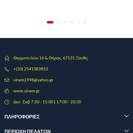
Θερμοπυλών 16 & Θήρας, 67131 Ξάνθη
+(30) 2541083810
sinem1998@yahoo.gr
www.sinem.gr
Δευ- Σαβ 7:30 - 15:00 | 17:00 - 20:30
ΠΛΗΡΟΦΟΡΊΕΣ
ΠΕΡΙΟΧΗ ΠΕΛΑΤΩΝ