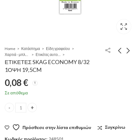
Home
Κατάστημα
Είδη γραφείου
Χαρτιά - μπλόκ - φάκελοι
Ετικέτες αυτοκόλλητες
ΕΤΙΚΕΤΕΣ SKAG ECONOMY 8/32
1ΟΨΗ 19,5CM
0,08
€
Σε απόθεμα
ΕΤΙΚΕΤΕΣ SKAG ECONOMY 8/32 1ΟΨΗ 19,5CM quantity
Πρόσθεσε στην λίστα επιθυμιών
Συγκρίνω
Κωδικός προϊόντος:
248501