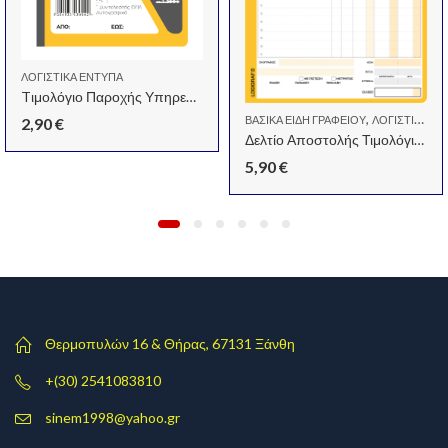
ΛΟΓΙΣΤΙΚΆ ΈΝΤΥΠΑ
Tιμολόγιο Παροχής Υπηρεσιών 50X2
,
ΒΑΣΙΚΆ ΕΊΔΗ ΓΡΑΦΕΊΟΥ
ΛΟΓΙΣΤΙΚΆ ΈΝΤΥΠΑ
2,90
€
Δελτίο Αποστολής Τιμολόγιο 17χ25 50χ3
5,90
€
Θερμοπυλών 16 & Θήρας, 67131 Ξάνθη
+(30) 2541083810
sinem1998@yahoo.gr