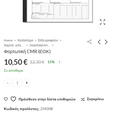
Home
Κατάστημα
Είδη γραφείου
Χαρτιά - μπλόκ - φάκελοι
Λογιστικά έντυπα
Φορτωτική CMR (ΕΟΚ)
10,50
€
12,30
€
15
%
Original
Η
Σε απόθεμα
price
τρέχουσα
Φορτωτική CMR (ΕΟΚ) quantity
was:
τιμή
Πρόσθεσε στην λίστα επιθυμιών
Συγκρίνω
12,30 €.
είναι:
Κωδικός προϊόντος:
254308
10,50 €.