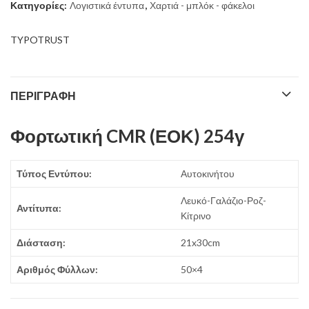
Κατηγορίες:
Λογιστικά έντυπα
,
Χαρτιά - μπλόκ - φάκελοι
TYPOTRUST
ΠΕΡΙΓΡΑΦΉ
Φορτωτική CMR (ΕΟΚ) 254γ
Τύπος Εντύπου:
Αυτοκινήτου
Λευκό-Γαλάζιο-Ροζ-
Αντίτυπα:
Κίτρινο
Διάσταση:
21x30cm
Αριθμός Φύλλων:
50×4