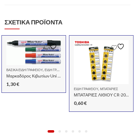
ΣΧΕΤΙΚΆ ΠΡΟΪΌΝΤΑ
,
,
ΒΑΣΙΚΆ ΕΊΔΗ ΓΡΑΦΕΊΟΥ
ΕΊΔΗ ΓΡΑΦΕΊΟΥ
ΜΑΡΚΑΔΌΡΟΙ ΑΝΕΞΊΤΗΛΟΙ
Μαρκαδόρος Κιβωτίων Uni Ball N520F Μάυρο
1,30
€
,
ΕΊΔΗ ΓΡΑΦΕΊΟΥ
ΜΠΑΤΑΡΊΕΣ
ΜΠΑΤΑΡΙΕΣ ΛΙΘΙΟΥ CR-2032.
,
ΗΧΑΝΈΣ ΓΡΑΦΕΊΟΥ-ΑΝΑΛΏΣΙΜΑ
ΜΑΡΚΑΔΌΡΟΙ ΑΝΕΞΊΤΗΛΟΙ
0,60
€