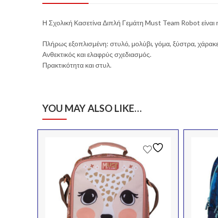
Η Σχολική Κασετίνα Διπλή Γεμάτη Must Team Robot είναι 
Πλήρως εξοπλισμένη: στυλό, μολύβι, γόμα, ξύστρα, χάρακε
Ανθεκτικός και ελαφρύς σχεδιασμός.
Πρακτικότητα και στυλ.
YOU MAY ALSO LIKE…