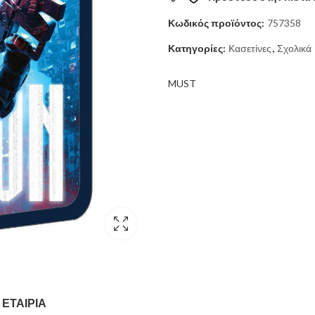
13,00 €.
είναι:
Κωδικός προϊόντος:
757358
11,90 €.
Κατηγορίες:
Κασετίνες
,
Σχολικά
MUST
ΕΤΑΙΡΊΑ