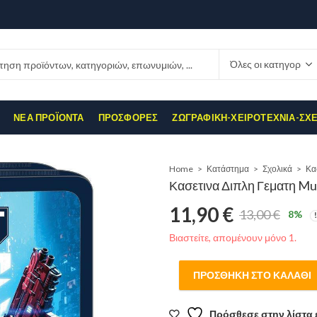
ΝΈΑ ΠΡΟΪΌΝΤΑ
ΠΡΟΣΦΟΡΈΣ
ΖΩΓΡΑΦΙΚΉ-ΧΕΙΡΟΤΕΧΝΊΑ-ΣΧ
Home
Κατάστημα
Σχολικά
Κα
Κασετινα Διπλη Γεματη M
11,90
€
13,00
€
8
%
Original
Η
Βιαστείτε, απομένουν μόνο 1.
price
τρέχουσα
ΠΡΟΣΘΉΚΗ ΣΤΟ ΚΑΛΆΘΙ
was:
τιμή
Πρόσθεσε στην λίστα 