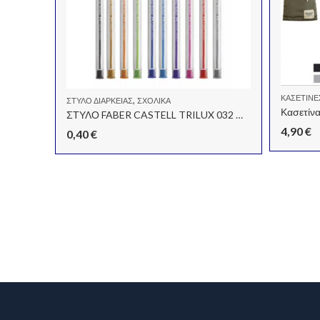
ΚΑΣΕΤΊΝΕ
,
ΣΤΥΛΌ ΔΙΑΡΚΕΊΑΣ
ΣΧΟΛΙΚΆ
Κασετίνα
ΣΤΥΛΟ FABER CASTELL TRILUX 032 MEDIUM
4,90
€
0,40
€
Kλασέρ SpongeBob Squarepants 17 x 25 (2 κρίκων)