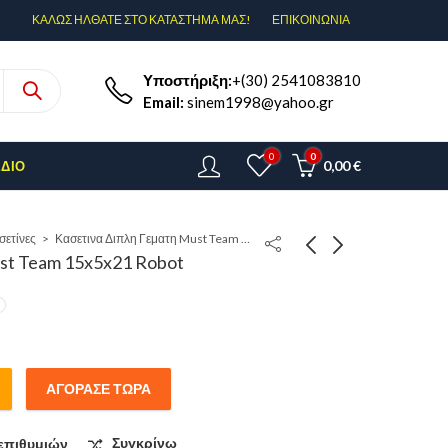
ΚΑΛΩΣ ΗΛΘΑΤΕ ΣΤΟ ΚΑΤΑΣΤΗΜΑ ΜΑΣ!
ΕΠΙΚΟΙΝΩΝΊΑ
Υποστήριξη:
+(30) 2541083810
Email:
sinem1998@yahoo.gr
0
0
0,00
€
ΈΔΙΟ
σετίνες
Κασετινα Διπλη Γεματη Must Team 15x5x21 Robot
ust Team 15x5x21 Robot
ΑΓΌΡΑΣΕ ΤΏΡΑ
επιθυμιών
Συγκρίνω