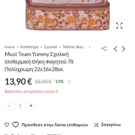
Home
Κατάστημα
Σχολικά
Τσάντες Φαγητού - Ταπερ - Φαγητοδοχεία
Must Team Yummy Σχολική
Ισοθερμική Θήκη Φαγητού 7lt
Πολύχρωμη 22x16x28εκ.
13,90
€
16,00
€
13
%
Original
Η
Βιαστείτε, απομένουν μόνο 2.
price
τρέχουσα
Must Team Yummy Σχολική Ισοθερμική Θήκη Φαγητού 7lt Πολύχ
was:
τιμή
Πρόσθεσε στην λίστα επιθυμιών
Συγκρίνω
16,00 €.
είναι: