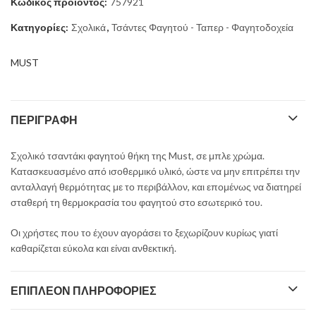
Κωδικός προϊόντος:
757921
13,90 €.
Κατηγορίες:
Σχολικά
,
Τσάντες Φαγητού - Ταπερ - Φαγητοδοχεία
MUST
ΠΕΡΙΓΡΑΦΉ
Σχολικό τσαντάκι φαγητού θήκη της Must, σε μπλε χρώμα.
Κατασκευασμένο από ισοθερμικό υλικό, ώστε να μην επιτρέπει την
ανταλλαγή θερμότητας με το περιβάλλον, και επομένως να διατηρεί
σταθερή τη θερμοκρασία του φαγητού στο εσωτερικό του.
Οι χρήστες που το έχουν αγοράσει το ξεχωρίζουν κυρίως γιατί
καθαρίζεται εύκολα και είναι ανθεκτική.
ΕΠΙΠΛΈΟΝ ΠΛΗΡΟΦΟΡΊΕΣ