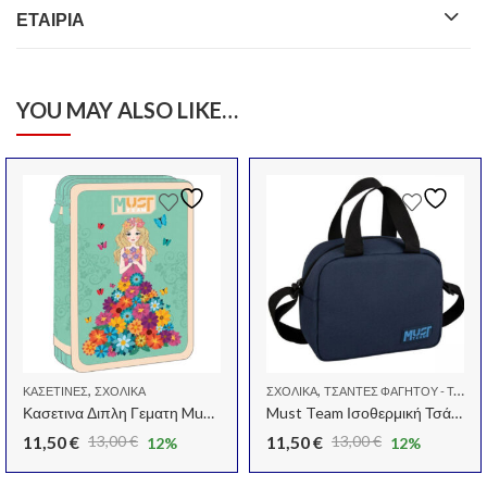
ΕΤΑΙΡΊΑ
YOU MAY ALSO LIKE…
,
,
ΚΑΣΕΤΊΝΕΣ
ΣΧΟΛΙΚΆ
ΣΧΟΛΙΚΆ
ΤΣΆΝΤΕΣ ΦΑΓΗΤΟΎ - ΤΑΠΕΡ - ΦΑΓΗΤΟΔΟΧΕΊΑ
Κασετινα Διπλη Γεματη Must Team 15x5x21 Flower Dress
Must Team Ισοθερμική Τσάντα Χειρός 6 λίτρων Μ24 x Π19 x Υ13εκ.
11,50
€
11,50
€
13,00
€
13,00
€
12
%
12
%
Original
Η
Original
Η
price
τρέχουσα
price
τρέχουσα