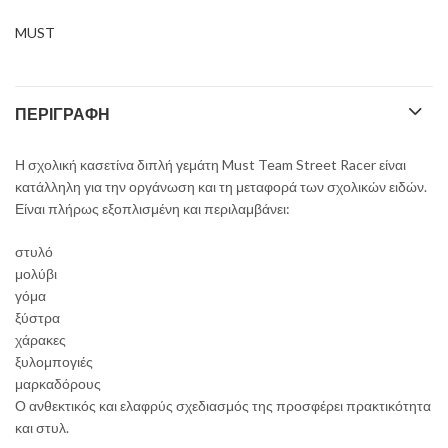
MUST
ΠΕΡΙΓΡΑΦΉ
Η σχολική κασετίνα διπλή γεμάτη Must Team Street Racer είναι
κατάλληλη για την οργάνωση και τη μεταφορά των σχολικών ειδών.
Είναι πλήρως εξοπλισμένη και περιλαμβάνει:
στυλό
μολύβι
γόμα
ξύστρα
χάρακες
ξυλομπογιές
μαρκαδόρους
Ο ανθεκτικός και ελαφρύς σχεδιασμός της προσφέρει πρακτικότητα
και στυλ.