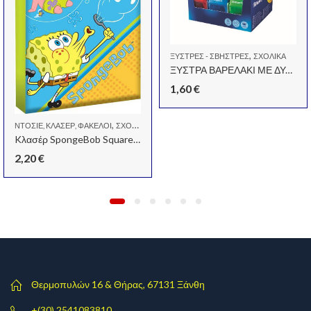
,
ΞΎΣΤΡΕΣ - ΣΒΉΣΤΡΕΣ
ΣΧΟΛΙΚΆ
ΞΥΣΤΡΑ ΒΑΡΕΛΑΚΙ ΜΕ ΔΥΟ ΤΡΥΠΕΣ
1,60
€
,
ΝΤΟΣΙΈ, ΚΛΑΣΈΡ, ΦΆΚΕΛΟΙ
ΣΧΟΛΙΚΆ
Kλασέρ SpongeBob Squarepants 17 x 25 (2 κρίκων)
2,20
€
Θερμοπυλών 16 & Θήρας, 67131 Ξάνθη
+(30) 2541083810