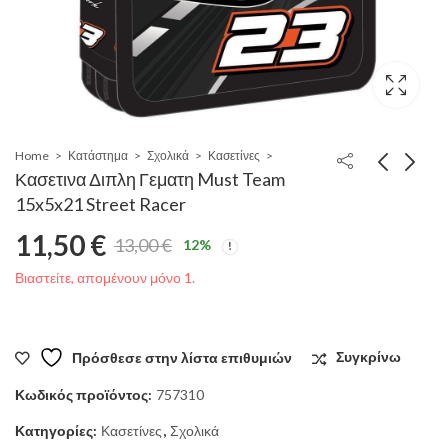
Home
Κατάστημα
Σχολικά
Κασετίνες
Κασετινα Διπλη Γεματη Must Team
15x5x21 Street Racer
11,50
€
13,00
€
12
%
Original
Η
Βιαστείτε, απομένουν μόνο 1.
price
τρέχουσα
was:
τιμή
Πρόσθεσε στην λίστα επιθυμιών
Συγκρίνω
13,00 €.
είναι:
Κωδικός προϊόντος:
757310
Κατηγορίες:
Κασετίνες
,
Σχολικά
11,50 €.