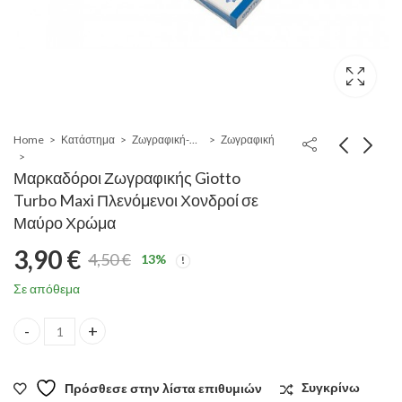
Home
Κατάστημα
Ζωγραφική-Χειροτεχνία-Σχέδιο
Ζωγραφική
Μαρκαδόροι Ζωγραφικής Giotto
Turbo Maxi Πλενόμενοι Χονδροί σε
Μαύρο Χρώμα
3,90
€
4,50
€
13
%
Original
Η
Σε απόθεμα
price
τρέχουσα
Μαρκαδόροι Ζωγραφικής Giotto Turbo Maxi Πλενόμενοι Χονδρ
was:
τιμή
Πρόσθεσε στην λίστα επιθυμιών
Συγκρίνω
4,50 €.
είναι: