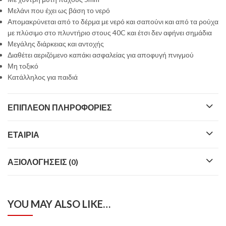
Μελάνι που έχει ως βάση το νερό
Απομακρύνεται από το δέρμα με νερό και σαπούνι και από τα ρούχα
με πλύσιμο στο πλυντήριο στους 40C και έτσι δεν αφήνει σημάδια
Μεγάλης διάρκειας και αντοχής
Διαθέτει αεριζόμενο καπάκι ασφαλείας για αποφυγή πνιγμού
Μη τοξικό
Κατάλληλος για παιδιά
ΕΠΙΠΛΈΟΝ ΠΛΗΡΟΦΟΡΊΕΣ
ΕΤΑΙΡΊΑ
ΑΞΙΟΛΟΓΉΣΕΙΣ (0)
YOU MAY ALSO LIKE…