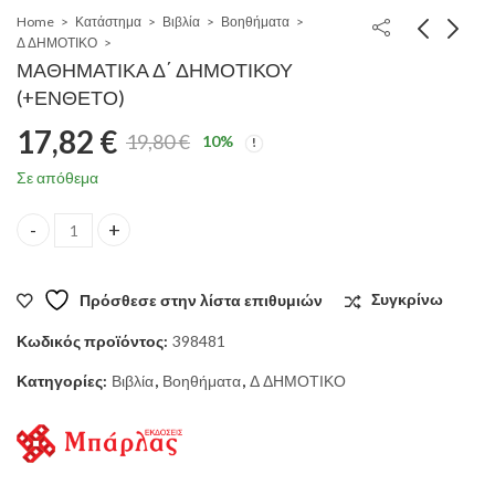
Home
Κατάστημα
Βιβλία
Βοηθήματα
Δ ΔΗΜΟΤΙΚΟ
ΜΑΘΗΜΑΤΙΚΑ Δ΄ ΔΗΜΟΤΙΚΟΥ
(+ΕΝΘΕΤΟ)
17,82
€
19,80
€
10
%
Original
Η
Σε απόθεμα
price
τρέχουσα
ΜΑΘΗΜΑΤΙΚΑ Δ΄ ΔΗΜΟΤΙΚΟΥ (+ΕΝΘΕΤΟ) quantity
was:
τιμή
Πρόσθεσε στην λίστα επιθυμιών
Συγκρίνω
19,80 €.
είναι:
Κωδικός προϊόντος:
398481
17,82 €.
Κατηγορίες:
Βιβλία
,
Βοηθήματα
,
Δ ΔΗΜΟΤΙΚΟ