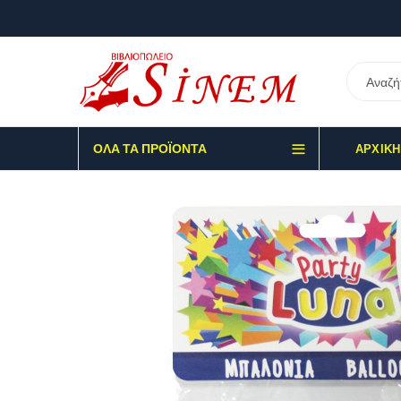
ΌΛΑ ΤΑ ΠΡΟΪΌΝΤΑ
ΑΡΧΙΚΉ