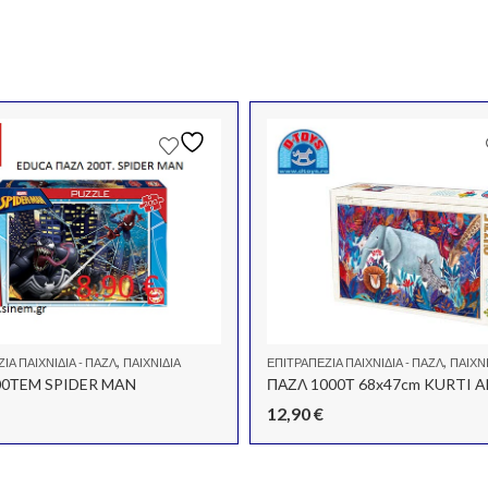
,
,
ΙΑ ΠΑΙΧΝΊΔΙΑ - ΠΑΖΛ
ΠΑΙΧΝΊΔΙΑ
ΕΠΙΤΡΑΠΈΖΙΑ ΠΑΙΧΝΊΔΙΑ - ΠΑΖΛ
ΠΑΙΧΝ
00ΤEM SPIDER MAN
12,90
€