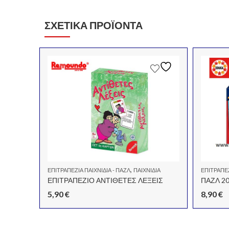
was:
τιμή
2,00 €.
είναι:
ΣΧΕΤΙΚΆ ΠΡΟΪΌΝΤΑ
1,85 €.
,
ΔΙΑ
ΕΠΙΤΡΑΠΈΖΙΑ ΠΑΙΧΝΊΔΙΑ - ΠΑΖΛ
ΠΑΙΧΝΊΔΙΑ
ΕΠΙΤΡΑΠΈΖ
ΠΑΖΛ 1000Τ.68x48cm NOTRE DAME COLLAGE
ΕΠΙΤΡΑΠΕΖΙΟ ΑΝΤΙΘΕΤΕΣ ΛΕΞΕΙΣ
ΠΑΖΛ 2
5,90
€
8,90
€