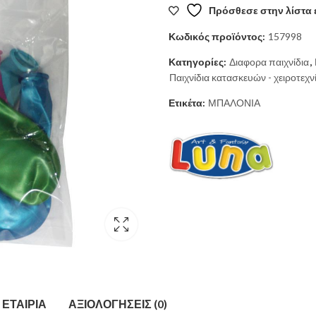
Πρόσθεσε στην λίστα 
1,80 €.
είναι:
Κωδικός προϊόντος:
157998
1,60 €.
Κατηγορίες:
Διαφορα παιχνίδια
,
Παιχνίδια κατασκευών - χειροτεχν
Ετικέτα:
ΜΠΑΛΟΝΙΑ
ΕΤΑΙΡΊΑ
ΑΞΙΟΛΟΓΉΣΕΙΣ (0)