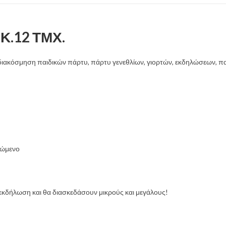
Κ.12 ΤΜΧ.
 διακόσμηση παιδικών πάρτυ, πάρτυ γενεθλίων, γιορτών, εκδηλώσεων, πα
πώμενο
κδήλωση και θα διασκεδάσουν μικρούς και μεγάλους!