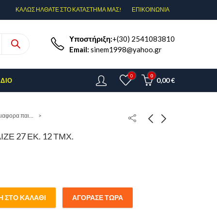
ΚΑΛΩΣ ΗΛΘΑΤΕ ΣΤΟ ΚΑΤΑΣΤΗΜΑ ΜΑΣ!
ΕΠΙΚΟΙΝΩΝΊΑ
Υποστήριξη:
+(30) 2541083810
Email:
sinem1998@yahoo.gr
0
0
0,00
€
ΈΔΙΟ
Διαφορα παιχνίδια
Ε 27 ΕΚ. 12 ΤΜΧ.
 ΣΤΟ ΚΑΛΆΘΙ
ΑΓΌΡΑΣΕ ΤΏΡΑ
Κ. 12 ΤΜΧ. quantity