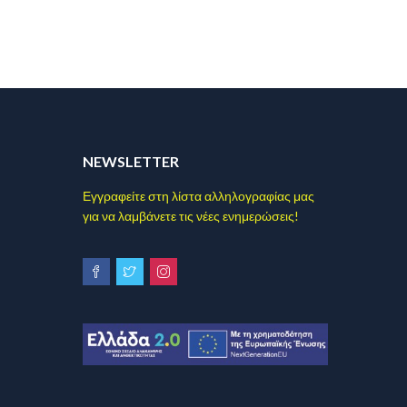
NEWSLETTER
Εγγραφείτε στη λίστα αλληλογραφίας μας
για να λαμβάνετε τις νέες ενημερώσεις!