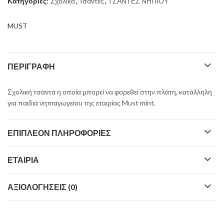
Κατηγορίες:
Σχολικά
,
Τσάντες
,
ΤΣΑΝΤΕΣ ΝΗΠΙΟΥ
22,51 €.
MUST
ΠΕΡΙΓΡΑΦΉ
Σχολική τσάντα η οποία μπορεί να φορεθεί στην πλάτη, κατάλληλη
για παιδιά νηπιαγωγείου της εταιρίας Must mint.
ΕΠΙΠΛΈΟΝ ΠΛΗΡΟΦΟΡΊΕΣ
ΕΤΑΙΡΊΑ
ΑΞΙΟΛΟΓΉΣΕΙΣ (0)