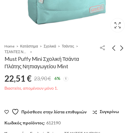
Home
Κατάστημα
Σχολικά
Τσάντες
ΤΣΑΝΤΕΣ ΝΗΠΙΟΥ
Must Puffy Mini Σχολική Τσάντα
Πλάτης Νηπιαγωγείου Mint
22,51
€
23,90
€
6
%
Original
Η
Βιαστείτε, απομένουν μόνο 1.
price
τρέχουσα
was:
τιμή
Πρόσθεσε στην λίστα επιθυμιών
Συγκρίνω
23,90 €.
είναι:
Κωδικός προϊόντος:
612190