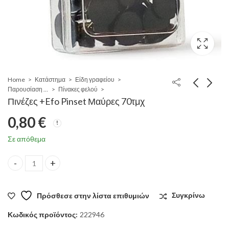
Home
Κατάστημα
Είδη γραφείου
Παρουσίαση - σήμανση
Πίνακες φελού
Πινέζες +Efo Pinset Μαύρες 70τμχ
0,80
€
Σε απόθεμα
Πινέζες +Efo Pinset Μαύρες 70τμχ quantity
Πρόσθεσε στην λίστα επιθυμιών
Συγκρίνω
Κωδικός προϊόντος:
222946