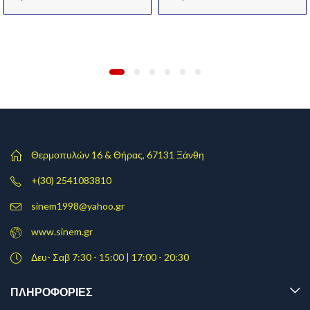
Θερμοπυλών 16 & Θήρας, 67131 Ξάνθη
+(30) 2541083810
sinem1998@yahoo.gr
www.sinem.gr
Δευ- Σαβ 7:30 - 15:00 | 17:00 - 20:30
ΠΛΗΡΟΦΟΡΊΕΣ