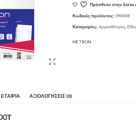
Πρόσθεσε στην λίστα 
2,60 €.
είναι:
Κωδικός προϊόντος:
090048
2,30 €.
Κατηγορίες:
Αρχειοθέτηση
,
Είδη
METRON
ΕΤΑΙΡΊΑ
ΑΞΙΟΛΟΓΉΣΕΙΣ (0)
00Τ