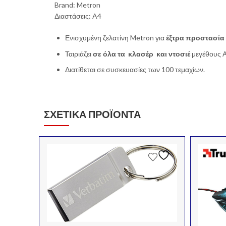
Brand: Metron
Διαστάσεις: A4
Ενισχυμένη ζελατίνη Metron για
έξτρα προστασία
Ταιριάζει
σε όλα τα κλασέρ και ντοσιέ
μεγέθους Α4
Διατίθεται σε συσκευασίες των 100 τεμαχίων.
ΣΧΕΤΙΚΆ ΠΡΟΪΌΝΤΑ