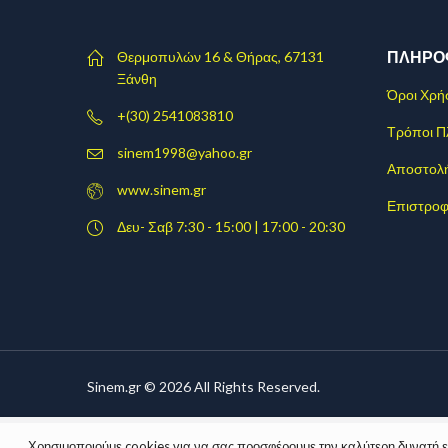
ΠΛΗΡΟ
Θερμοπυλών 16 & Θήρας, 67131
Ξάνθη
Όροι Χρή
+(30) 2541083810
Τρόποι 
sinem1998@yahoo.gr
Αποστολ
www.sinem.gr
Επιστροφ
Δευ- Σαβ 7:30 - 15:00 | 17:00 - 20:30
Sinem.gr © 2026 All Rights Reserved.
Χρησιμοποιούμε cookies για να σας προσφέρουμε την καλύτερη δυνατή εμπ