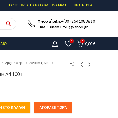
ΚΑΛΩΣ ΗΛΘΑΤΕ ΣΤΟ ΚΑΤΑΣΤΗΜΑ ΜΑΣ!
ΕΠΙΚΟΙΝΩΝΊΑ
Υποστήριξη:
+(30) 2541083810
Email:
sinem1998@yahoo.gr
0
0
0,00
€
ΈΔΙΟ
Αρχειοθέτηση
Ζελατίνες-Καρτοθήκες
Η Α4 100Τ
 ΣΤΟ ΚΑΛΆΘΙ
ΑΓΌΡΑΣΕ ΤΏΡΑ
0Τ quantity