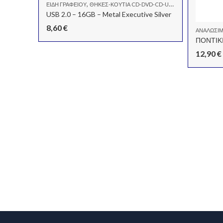
,
ΕΊΔΗ ΓΡΑΦΕΊΟΥ
ΘΉΚΕΣ-ΚΟΥΤΙΆ CD-DVD-CD-USB
USB 2.0 – 16GB – Metal Executive Silver
8,60
€
ΑΝΑΛΏΣΙΜ
12,90
€
,
,
ΦΙΚΆ ΧΑΡΤΙΆ
ΧΑΡΤΙΆ - ΜΠΛΌΚ - ΦΆΚΕΛΟΙ
ΧΑΡΤΙΆ DECOUPAGE