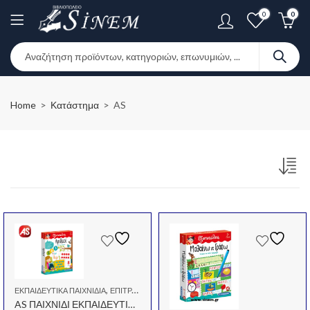
0
0
Home
Κατάστημα
AS
,
,
ΕΚΠΑΙΔΕΥΤΙΚΆ ΠΑΙΧΝΊΔΙΑ
ΕΠΙΤΡΑΠΈΖΙΑ ΠΑΙΧΝΊΔΙΑ - ΠΑΖΛ
ΠΑΙΧΝΊΔΙΑ
AS ΠΑΙΧΝΙΔΙ ΕΚΠΑΙΔΕΥΤΙΚΟ ΑΡΙΘΜΟΙ ΕΞΥΠΝΟΥΛΗΣ