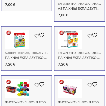
,
7,00
€
ΕΚΠΑΙΔΕΥΤΙΚΆ ΠΑΙΧΝΊΔΙΑ
ΠΑΙΧΝΊΔΙΑ
AS ΠΑΙΧΝΙΔΙ ΕΚΠΑΙΔΕΥΤΙΚΟ ΜΑΘΑΙΝΩ ΝΑ ΓΡΑΦΩ ΕΞΥΠΝΟΥΛΗΣ
7,00
€
,
,
,
ΔΙΑΦΟΡΑ ΠΑΙΧΝΊΔΙΑ
ΕΚΠΑΙΔΕΥΤΙΚΆ ΠΑΙΧΝΊΔΙΑ
ΕΚΠΑΙΔΕΥΤΙΚΆ ΠΑΙΧΝΊΔΙΑ
ΕΠΙΤΡΑΠΈΖΙΑ ΠΑΙΧΝΊΔΙΑ - ΠΑΖΛ
ΠΑΙΧΝΊΔΙΑ
ΠΑΙΧΝΙΔΙ ΕΚΠΑΙΔΕΥΤΙΚΟ ΑΝΤΙΘΕΤΑ ΕΞΥΠΝΟΥΛΗΣ
ΠΑΙΧΝΙΔΙ ΕΚΠΑΙΔΕΥΤΙΚΟ ΣΥΛΛΑΒΕΣ ΕΞΥΠΝΟΥΛΗΣ
7,20
€
7,20
€
Π
ΛΑΣΤΕΛΊΝΕΣ - ΠΗΛΌΣ - PLAYDOH - ΠΛΑΣΤΟΖΥΜΑΡΆΚΙΑ - EΡΓΑΛΕΊΑ
,
Π
ΛΑΣΤΕΛΊΝΕΣ - ΠΗΛΌΣ - PLAYDOH - ΠΛΑΣΤΟΖΥΜΑΡΆΚΙΑ - EΡΓΑΛΕΊΑ
ΠΛΑΣΤΕΛΊΝΕ