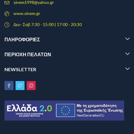
sinem1998@yahoo.gr
www.sinem.gr
Δευ- Σαβ 7:30 - 15:00 | 17:00 - 20:30
ΠΛΗΡΟΦΟΡΊΕΣ
ΠΕΡΙΟΧΗ ΠΕΛΑΤΩΝ
NEWSLETTER